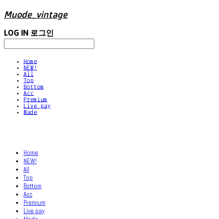
Muode_vintage
LOG IN
로그인
Home
NEW!
All
Top
Bottom
Acc
Premium
Live pay
Made
Home
NEW!
All
Top
Bottom
Acc
Premium
Live pay