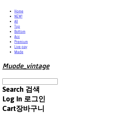
Home
NEW!
All
Top
Bottom
Acc
Premium
Live pay
Made
Muode_vintage
Search
검색
Log In
로그인
Cart
장바구니