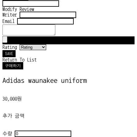
Modify Review
Writer
Email
Rating
SAVE
Return To List
구매하기
Adidas waunakee uniform
30,000원
추가 금액
수량