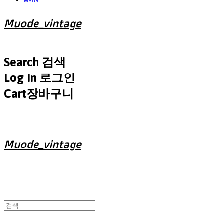
Made
Muode_vintage
Search
검색
Log In
로그인
Cart
장바구니
Muode_vintage