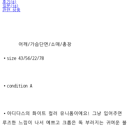
후기(0)
질문(10)
관련 상품
어깨/가슴단면/소매/총장
•size 43/56/22/78
•condition A
•아디다스의 화이트 컬러 유니폼이에요! 그냥 입어주면
루즈한 느낌이 나서 예쁘고 크롭은 똑 부러지는 귀여운 블