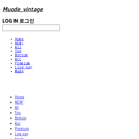
Muode_vintage
LOG IN
로그인
Home
NEW!
All
Top
Bottom
Acc
Premium
Live pay
Made
Home
NEW!
All
Top
Bottom
Acc
Premium
Live pay