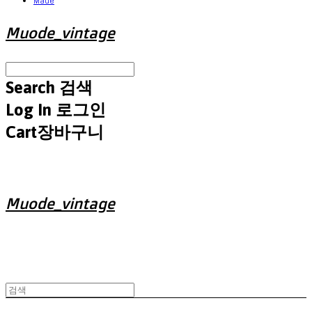
Made
Muode_vintage
Search
검색
Log In
로그인
Cart
장바구니
Muode_vintage