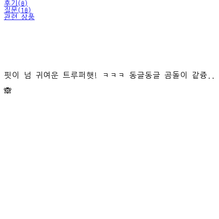
후기(0)
질문(10)
관련 상품
핏이 넘 귀여운 트루퍼햇! ㅋㅋㅋ 동글동글 곰돌이 같즁..
🙈