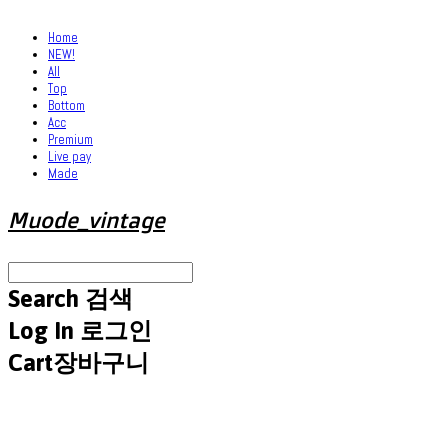
Home
NEW!
All
Top
Bottom
Acc
Premium
Live pay
Made
Muode_vintage
Search
검색
Log In
로그인
Cart
장바구니