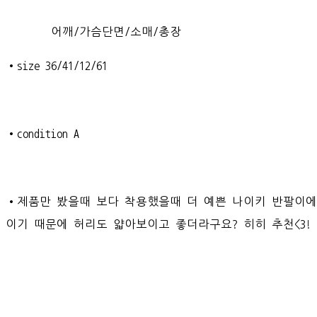
어깨/가슴단면/소매/총장
•size 36/41/12/61
•condition A
•제품만 봤을때 보다 착용했을때 더 예쁜 나이키 반팔이
이기 때문에 허리도 얇아보이고 좋더라구요? 히히 추천<3!