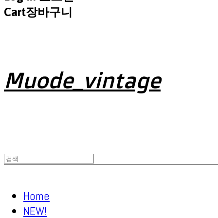
Cart
장바구니
Muode_vintage
Home
NEW!