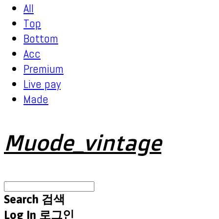
All
Top
Bottom
Acc
Premium
Live pay
Made
Muode_vintage
Search
검색
Log In
로그인