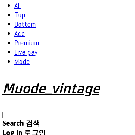
All
Top
Bottom
Acc
Premium
Live pay
Made
Muode_vintage
Search
검색
Log In
로그인