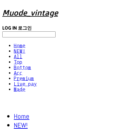
Muode_vintage
LOG IN
로그인
Home
NEW!
All
Top
Bottom
Acc
Premium
Live pay
Made
Home
NEW!