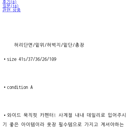
후기(0)
질문(10)
관련 상품
허리단면/밑위/허벅지/밑단/총장
•size 41s/37/36/26/109
•condition A
•와이드 묵직핏 카펜터! 사계절 내내 데일리로 입어주시
기 좋은 아이템이라 옷장 필수템으로 가지고 계셔야하는