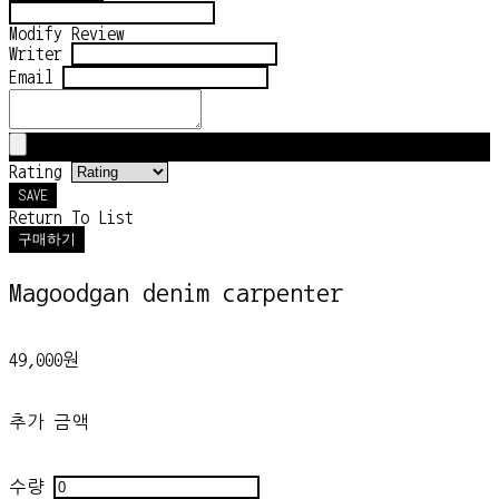
Modify Review
Writer
Email
Rating
SAVE
Return To List
구매하기
Magoodgan denim carpenter
49,000원
추가 금액
수량