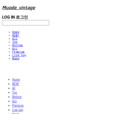
Muode_vintage
LOG IN
로그인
Home
NEW!
All
Top
Bottom
Acc
Premium
Live pay
Made
Home
NEW!
All
Top
Bottom
Acc
Premium
Live pay