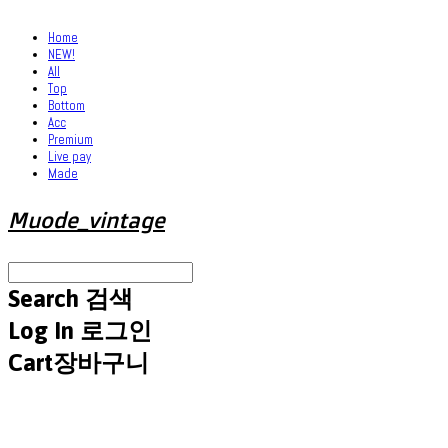
Home
NEW!
All
Top
Bottom
Acc
Premium
Live pay
Made
Muode_vintage
Search
검색
Log In
로그인
Cart
장바구니