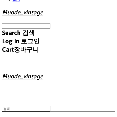
Made
Muode_vintage
Search
검색
Log In
로그인
Cart
장바구니
Muode_vintage