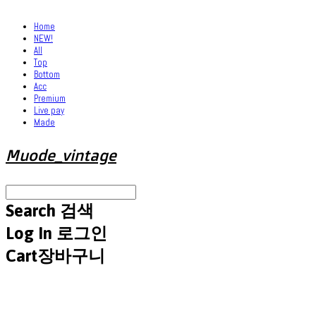
Home
NEW!
All
Top
Bottom
Acc
Premium
Live pay
Made
Muode_vintage
Search
검색
Log In
로그인
Cart
장바구니