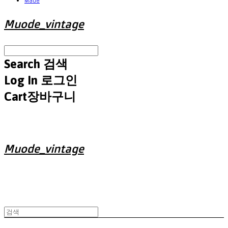
Made
Muode_vintage
Search
검색
Log In
로그인
Cart
장바구니
Muode_vintage