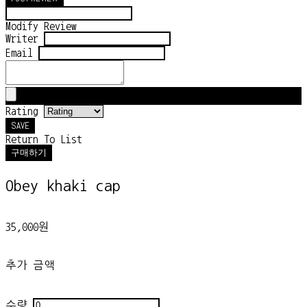
Modify Review
Writer
Email
Rating
SAVE
Return To List
구매하기
Obey khaki cap
35,000원
추가 금액
수량