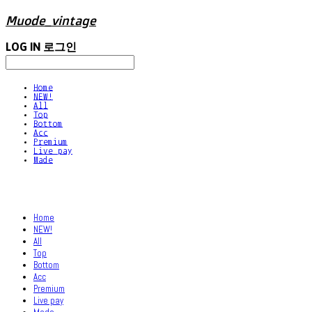
Muode_vintage
LOG IN
로그인
Home
NEW!
All
Top
Bottom
Acc
Premium
Live pay
Made
Home
NEW!
All
Top
Bottom
Acc
Premium
Live pay