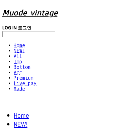
Muode_vintage
LOG IN
로그인
Home
NEW!
All
Top
Bottom
Acc
Premium
Live pay
Made
Home
NEW!