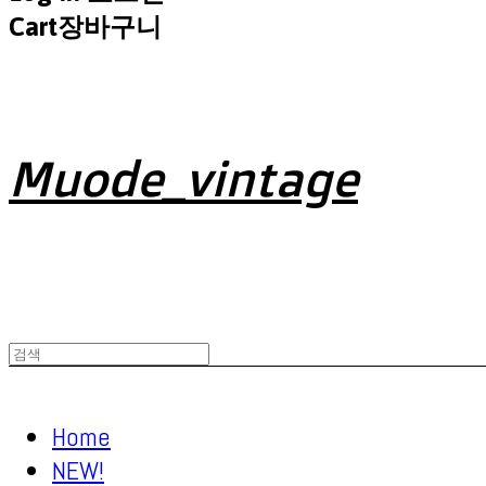
Cart
장바구니
Muode_vintage
Home
NEW!