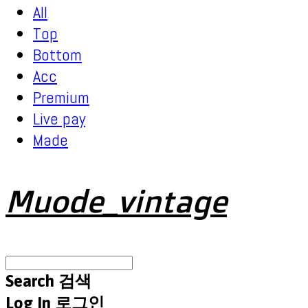
All
Top
Bottom
Acc
Premium
Live pay
Made
Muode_vintage
Search
검색
Log In
로그인