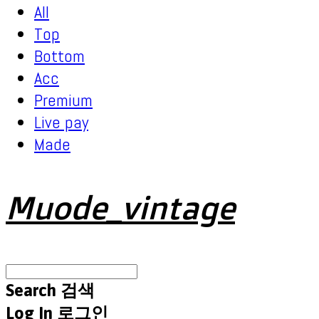
All
Top
Bottom
Acc
Premium
Live pay
Made
Muode_vintage
Search
검색
Log In
로그인