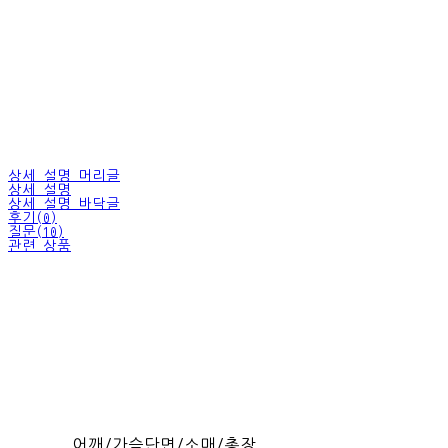
상세 설명 머리글
상세 설명
상세 설명 바닥글
후기(0)
질문(10)
관련 상품
어깨/가슴단면/소매/총장