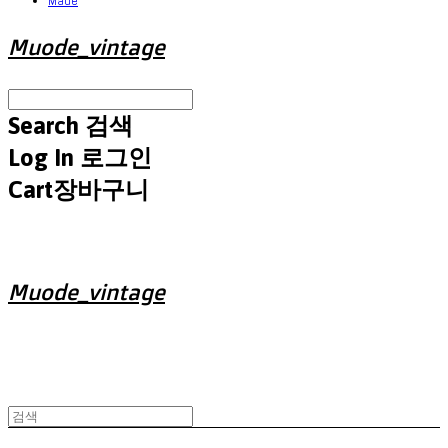
Made
Muode_vintage
Search
검색
Log In
로그인
Cart
장바구니
Muode_vintage