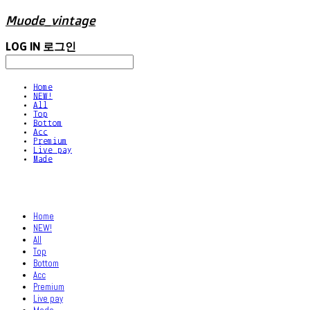
Muode_vintage
LOG IN
로그인
Home
NEW!
All
Top
Bottom
Acc
Premium
Live pay
Made
Home
NEW!
All
Top
Bottom
Acc
Premium
Live pay