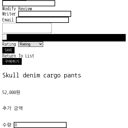
Modify Review
Writer
Email
Rating
SAVE
Return To List
구매하기
Skull denim cargo pants
52,000원
추가 금액
수량