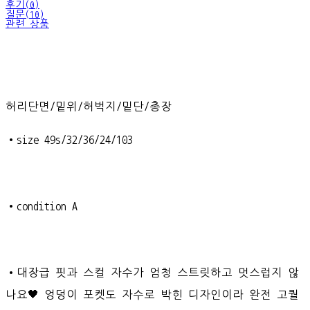
후기(0)
질문(10)
관련 상품
허리단면/밑위/허벅지/밑단/총장
•size 49s/32/36/24/103
•condition A
•대장급 핏과 스컬 자수가 엄청 스트릿하고 멋스럽지 않
나요🖤 엉덩이 포켓도 자수로 박힌 디자인이라 완전 고퀄