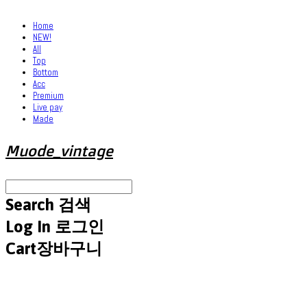
Home
NEW!
All
Top
Bottom
Acc
Premium
Live pay
Made
Muode_vintage
Search
검색
Log In
로그인
Cart
장바구니