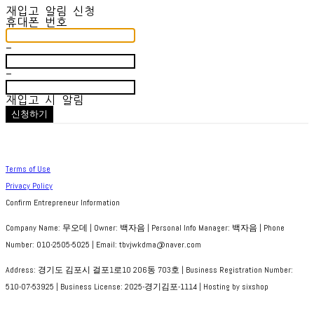
재입고 알림 신청
휴대폰 번호
-
-
재입고 시 알림
신청하기
Terms of Use
Privacy Policy
Confirm Entrepreneur Information
Company Name: 무오데 | Owner: 백자음 | Personal Info Manager: 백자음 | Phone
Number: 010-2505-5025 | Email: tbvjwkdma@naver.com
Address: 경기도 김포시 걸포1로10 206동 703호 | Business Registration Number:
510-07-53925
| Business License:
2025-경기김포-1114
| Hosting by sixshop