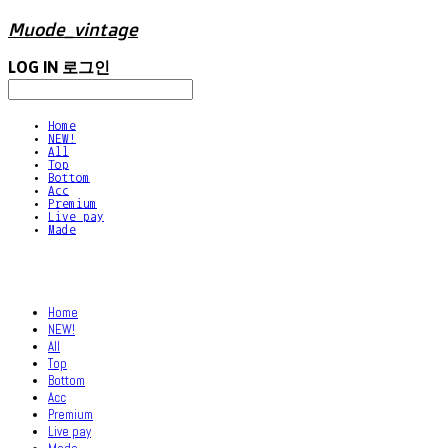
Muode_vintage
LOG IN
로그인
Home
NEW!
All
Top
Bottom
Acc
Premium
Live pay
Made
Home
NEW!
All
Top
Bottom
Acc
Premium
Live pay