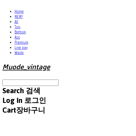
Home
NEW!
All
Top
Bottom
Acc
Premium
Live pay
Made
Muode_vintage
Search
검색
Log In
로그인
Cart
장바구니