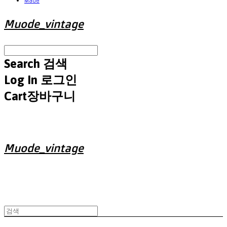
Made
Muode_vintage
Search
검색
Log In
로그인
Cart
장바구니
Muode_vintage