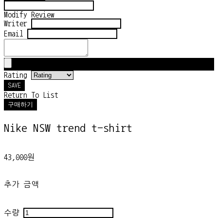
Modify Review
Writer
Email
Rating
SAVE
Return To List
구매하기
Nike NSW trend t-shirt
43,000원
추가 금액
수량