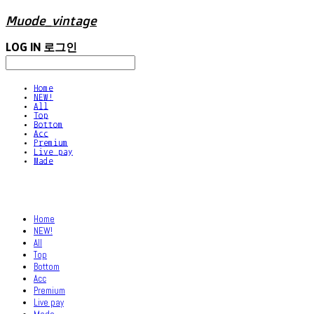
Muode_vintage
LOG IN
로그인
Home
NEW!
All
Top
Bottom
Acc
Premium
Live pay
Made
Home
NEW!
All
Top
Bottom
Acc
Premium
Live pay