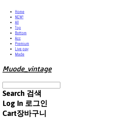
Home
NEW!
All
Top
Bottom
Acc
Premium
Live pay
Made
Muode_vintage
Search
검색
Log In
로그인
Cart
장바구니