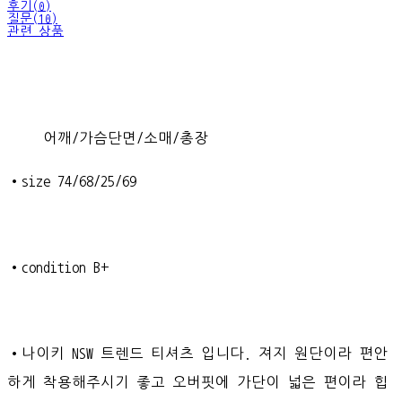
후기(0)
질문(10)
관련 상품
어깨/가슴단면/소매/총장
•size 74/68/25/69
•condition B+
•나이키 NSW 트렌드 티셔츠 입니다. 져지 원단이라 편안
하게 착용해주시기 좋고 오버핏에 가단이 넓은 편이라 힙