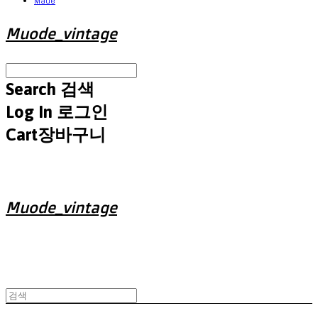
Made
Muode_vintage
Search
검색
Log In
로그인
Cart
장바구니
Muode_vintage