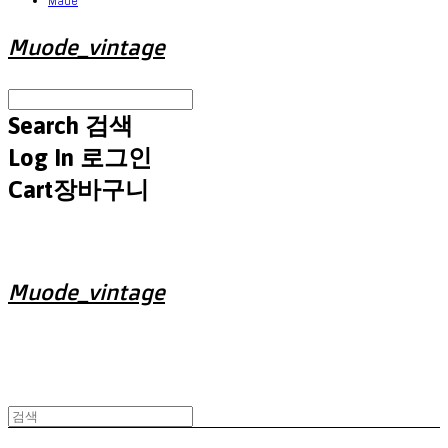
Made
Muode_vintage
Search
검색
Log In
로그인
Cart
장바구니
Muode_vintage