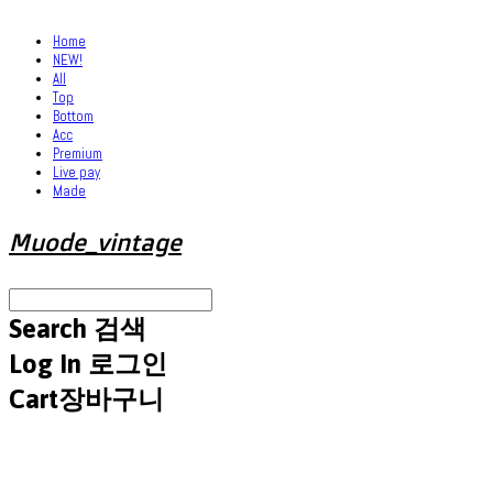
Home
NEW!
All
Top
Bottom
Acc
Premium
Live pay
Made
Muode_vintage
Search
검색
Log In
로그인
Cart
장바구니