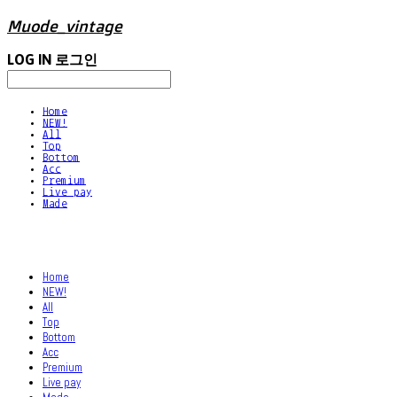
Muode_vintage
LOG IN
로그인
Home
NEW!
All
Top
Bottom
Acc
Premium
Live pay
Made
Home
NEW!
All
Top
Bottom
Acc
Premium
Live pay