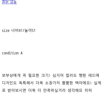
관련 상품
size 너비41/높이51
condition A
보부상에게 꼭 필요한 크기! 심지어 컬러도 쨍한 레드에
디자인도 독특해서 더욱 소장가치 뿜뿜한 백이에요! 실제
로 받아보시면 더욱 더 만족하실거라 생각해요 히히