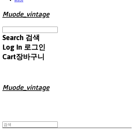
Made
Muode_vintage
Search
검색
Log In
로그인
Cart
장바구니
Muode_vintage