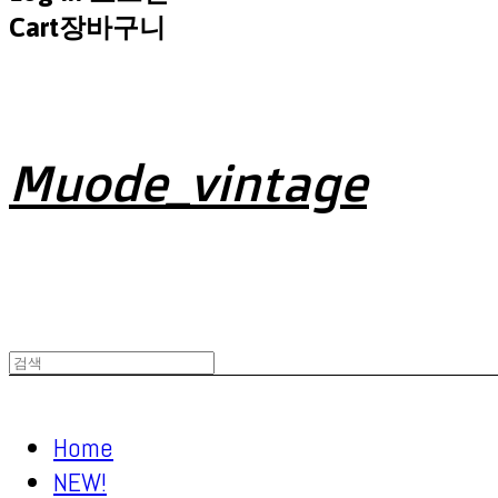
Cart
장바구니
Muode_vintage
Home
NEW!