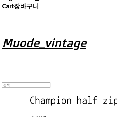
Cart
장바구니
Muode_vintage
Champion half zi