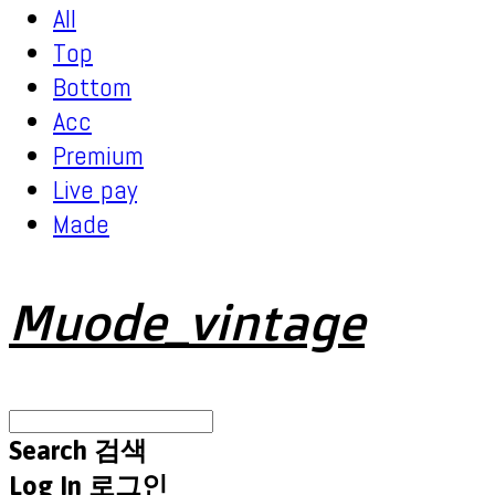
All
Top
Bottom
Acc
Premium
Live pay
Made
Muode_vintage
Search
검색
Log In
로그인