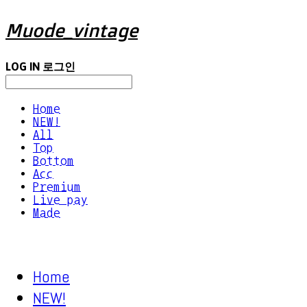
Muode_vintage
LOG IN
로그인
Home
NEW!
All
Top
Bottom
Acc
Premium
Live pay
Made
Home
NEW!