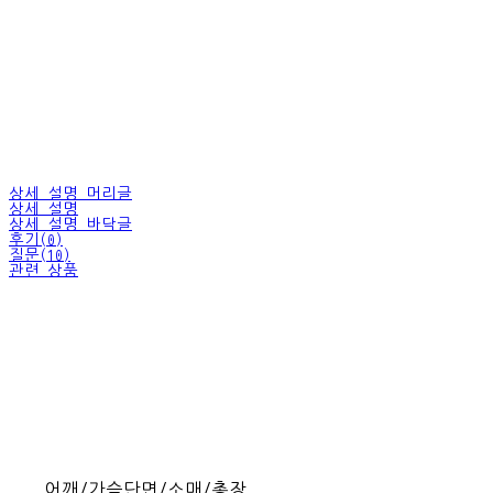
상세 설명 머리글
상세 설명
상세 설명 바닥글
후기(0)
질문(10)
관련 상품
어깨/가슴단면/소매/총장