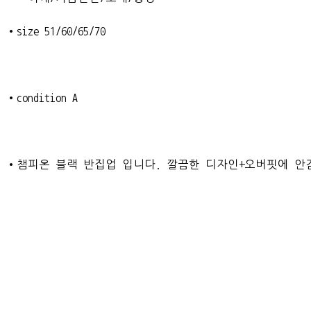
•size 51/60/65/70
•condition A
•챔피온 블랙 반집업 입니다. 깔끔한 디자인+오버핏에 안