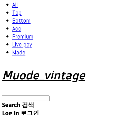
All
Top
Bottom
Acc
Premium
Live pay
Made
Muode_vintage
Search
검색
Log In
로그인