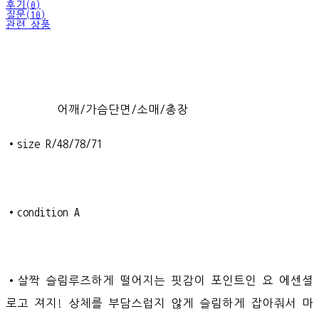
후기(0)
질문(10)
관련 상품
어깨/가슴단면/소매/총장
•size R/48/78/71
•condition A
•살짝 슬림루즈하게 떨어지는 핏감이 포인트인 요 에센셜
로고 져지! 상체를 부담스럽지 않게 슬림하게 잡아줘서 마