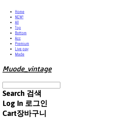
Home
NEW!
All
Top
Bottom
Acc
Premium
Live pay
Made
Muode_vintage
Search
검색
Log In
로그인
Cart
장바구니