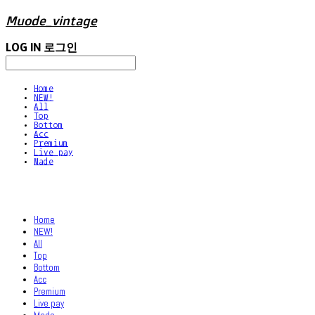
Muode_vintage
LOG IN
로그인
Home
NEW!
All
Top
Bottom
Acc
Premium
Live pay
Made
Home
NEW!
All
Top
Bottom
Acc
Premium
Live pay