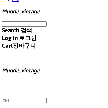
Made
Muode_vintage
Search
검색
Log In
로그인
Cart
장바구니
Muode_vintage