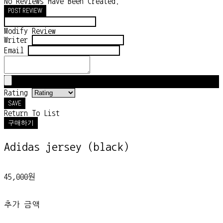
No Reviews Have Been Created.
POST REVIEW
Modify Review
Writer
Email
Rating
SAVE
Return To List
구매하기
Adidas jersey (black)
45,000원
추가 금액