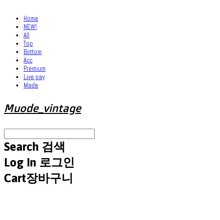
Home
NEW!
All
Top
Bottom
Acc
Premium
Live pay
Made
Muode_vintage
Search
검색
Log In
로그인
Cart
장바구니