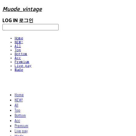
Muode_vintage
LOG IN
로그인
Home
NEW!
All
Top
Bottom
Acc
Premium
Live pay
Made
Home
NEW!
All
Top
Bottom
Acc
Premium
Live pay