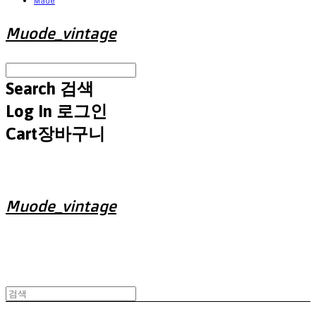
Made
Muode_vintage
Search
검색
Log In
로그인
Cart
장바구니
Muode_vintage