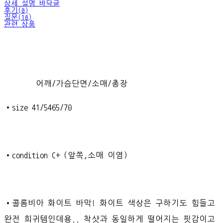
상세 설명 바닥글
후기(0)
질문(10)
관련 상품
어깨/가슴단면/소매/총장
•size 41/5465/70
•condition C+ (앞쪽,소매 이염)
•콜롬비아 화이트 바막! 화이트 색상은 구하기도 힘들고
완전 희귀템인데용.. 착샷과 동일하게 떨어지는 핏감이고