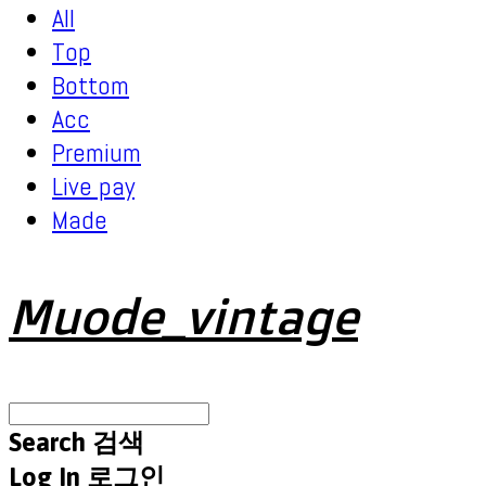
All
Top
Bottom
Acc
Premium
Live pay
Made
Muode_vintage
Search
검색
Log In
로그인