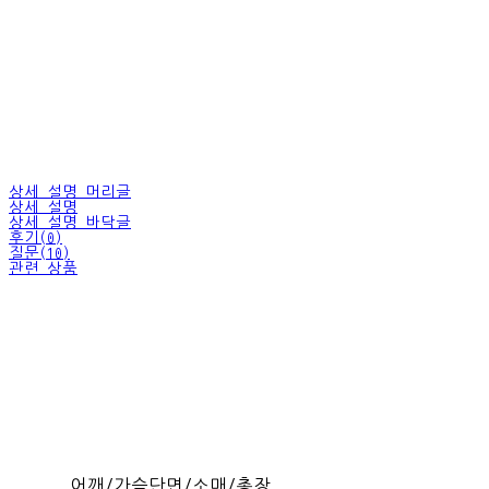
상세 설명 머리글
상세 설명
상세 설명 바닥글
후기(0)
질문(10)
관련 상품
어깨/가슴단면/소매/총장