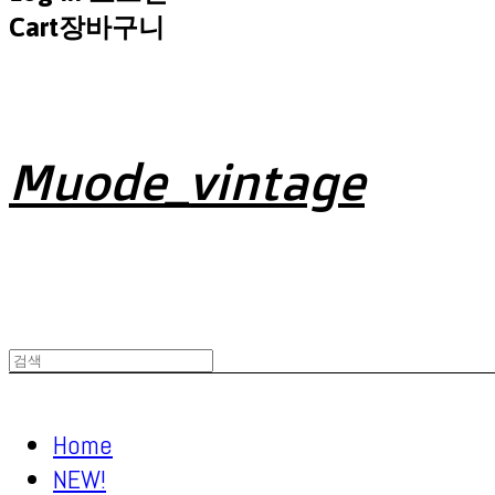
Cart
장바구니
Muode_vintage
Home
NEW!