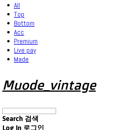
All
Top
Bottom
Acc
Premium
Live pay
Made
Muode_vintage
Search
검색
Log In
로그인