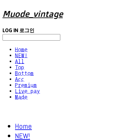
Muode_vintage
LOG IN
로그인
Home
NEW!
All
Top
Bottom
Acc
Premium
Live pay
Made
Home
NEW!