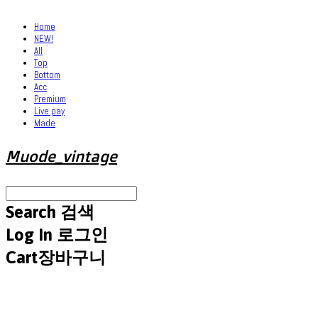
Home
NEW!
All
Top
Bottom
Acc
Premium
Live pay
Made
Muode_vintage
Search
검색
Log In
로그인
Cart
장바구니