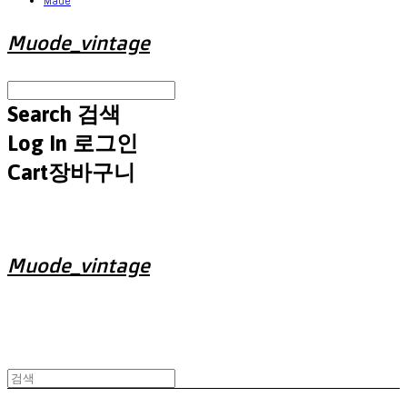
Made
Muode_vintage
Search
검색
Log In
로그인
Cart
장바구니
Muode_vintage