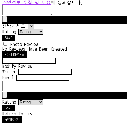
개인정보 수집 및 이용
에 동의합니다.
선택하세요
Rating
SAVE
Photo Review
No Reviews Have Been Created.
POST REVIEW
Modify Review
Writer
Email
Rating
SAVE
Return To List
구매하기