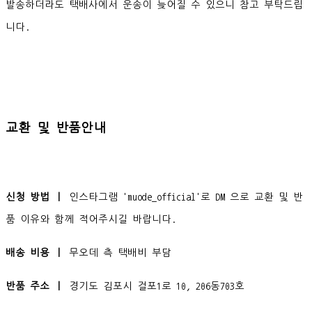
발송하더라도 택배사에서 운송이 늦어질 수 있으니 참고 부탁드립
니다.
교환 및 반품안내
신청 방법 ㅣ
인스타그램 'muode_official'로 DM 으로 교환 및 반
품 이유와 함께 적어주시길 바랍니다.
배송 비용 ㅣ
무오데 측 택배비 부담
반품 주소 ㅣ
경기도 김포시 걸포1로 10, 206동703호