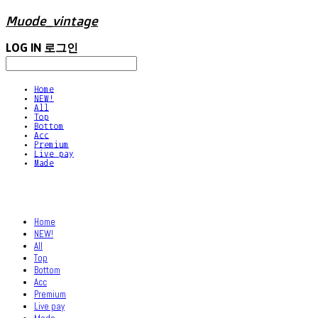
Muode_vintage
LOG IN
로그인
Home
NEW!
All
Top
Bottom
Acc
Premium
Live pay
Made
Home
NEW!
All
Top
Bottom
Acc
Premium
Live pay