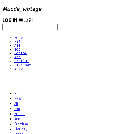
Muode_vintage
LOG IN
로그인
Home
NEW!
All
Top
Bottom
Acc
Premium
Live pay
Made
Home
NEW!
All
Top
Bottom
Acc
Premium
Live pay