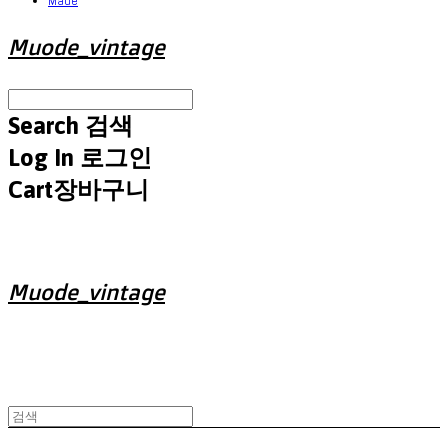
Made
Muode_vintage
Search
검색
Log In
로그인
Cart
장바구니
Muode_vintage