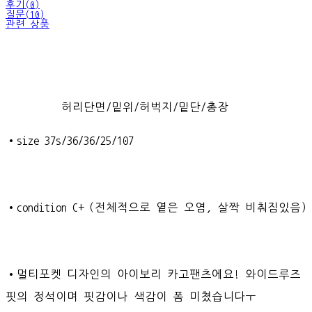
후기(0)
질문(10)
관련 상품
허리단면/밑위/허벅지/밑단/총장
•size 37s/36/36/25/107
•condition C+ (전체적으로 옅은 오염, 살짝 비춰짐있음)
•멀티포켓 디자인의 아이보리 카고팬츠에요! 와이드루즈
핏의 정석이며 핏감이나 색감이 폼 미쳤습니다ㅜ