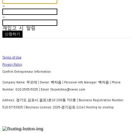
-
-
재입고 시 알림
신청하기
Terms of Use
Privacy Policy
Confirm Entrepreneur Information
Company Name: 무오데 | Owner: 백자음 | Personal Info Manager: 백자음 | Phone
Number: 010-2505-5025 | Email: tbvjwkdma@naver.com
Address: 경기도 김포시 걸포1로10 206동 703호 | Business Registration Number:
510-07-53925
| Business License:
2025-경기김포-1114
| Hosting by sixshop