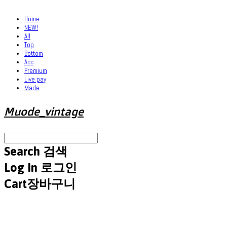
Home
NEW!
All
Top
Bottom
Acc
Premium
Live pay
Made
Muode_vintage
Search
검색
Log In
로그인
Cart
장바구니