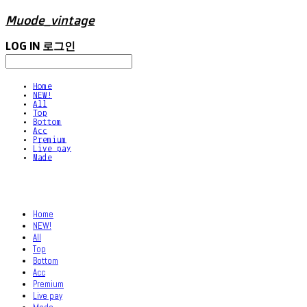
Muode_vintage
LOG IN
로그인
Home
NEW!
All
Top
Bottom
Acc
Premium
Live pay
Made
Home
NEW!
All
Top
Bottom
Acc
Premium
Live pay