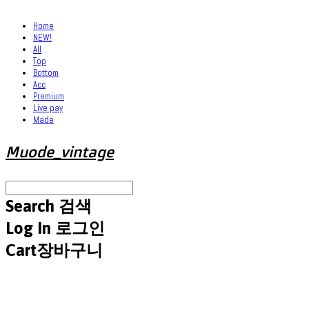
Home
NEW!
All
Top
Bottom
Acc
Premium
Live pay
Made
Muode_vintage
Search
검색
Log In
로그인
Cart
장바구니