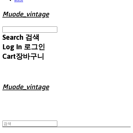
Made
Muode_vintage
Search
검색
Log In
로그인
Cart
장바구니
Muode_vintage