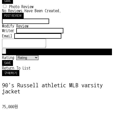
SAVE
Photo Review
No Reviews Have Been Created.
POST REVIEW
Modify Review
Writer
Email
Rating
SAVE
Return To List
구매하기
90's Russell athletic MLB varsity
jacket
75,000원