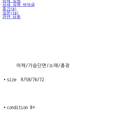
상세 설명
상세 설명 바닥글
후기(0)
질문(10)
관련 상품
어깨/가슴단면/소매/총장
•size R/58/76/72
•condition B+