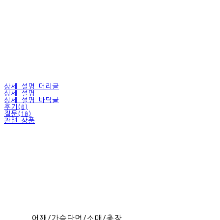
상세 설명 머리글
상세 설명
상세 설명 바닥글
후기(0)
질문(10)
관련 상품
어깨/가슴단면/소매/총장