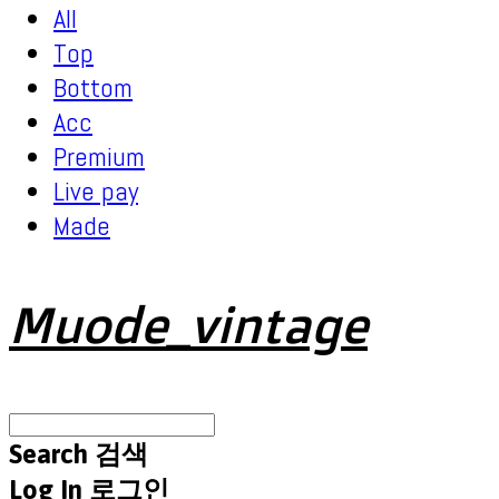
All
Top
Bottom
Acc
Premium
Live pay
Made
Muode_vintage
Search
검색
Log In
로그인