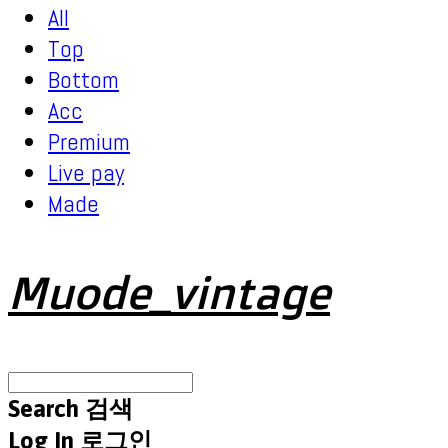
All
Top
Bottom
Acc
Premium
Live pay
Made
Muode_vintage
Search
검색
Log In
로그인