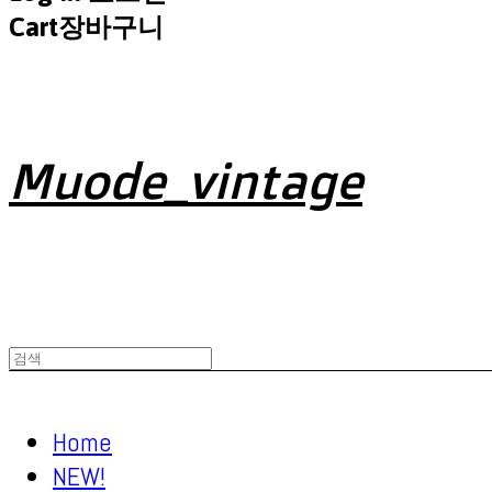
Cart
장바구니
Muode_vintage
Home
NEW!