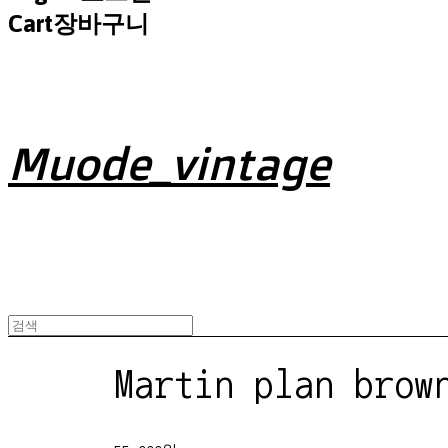
Cart
장바구니
Muode_vintage
Martin plan brow