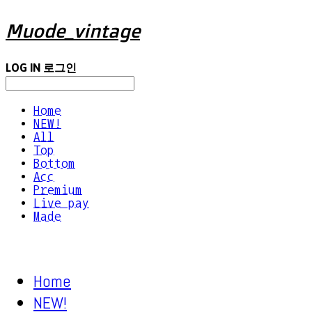
Muode_vintage
LOG IN
로그인
Home
NEW!
All
Top
Bottom
Acc
Premium
Live pay
Made
Home
NEW!