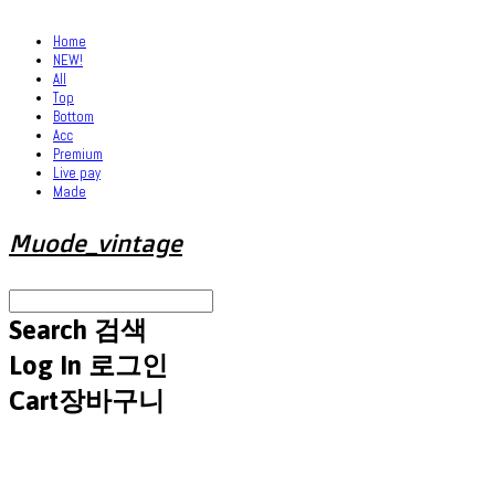
Home
NEW!
All
Top
Bottom
Acc
Premium
Live pay
Made
Muode_vintage
Search
검색
Log In
로그인
Cart
장바구니