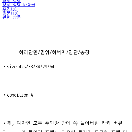
상세 설명
상세 설명 바닥글
후기(0)
질문(10)
관련 상품
허리단면/밑위/허벅지/밑단/총장
•size 42s/33/34/29/64
•condition A
•핏, 디자인 모두 주인장 맘에 쏙 들어버린 카키 버뮤