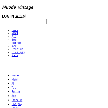
Muode_vintage
LOG IN
로그인
Home
NEW!
All
Top
Bottom
Acc
Premium
Live pay
Made
Home
NEW!
All
Top
Bottom
Acc
Premium
Live pay