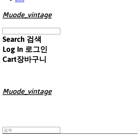
Made
Muode_vintage
Search
검색
Log In
로그인
Cart
장바구니
Muode_vintage