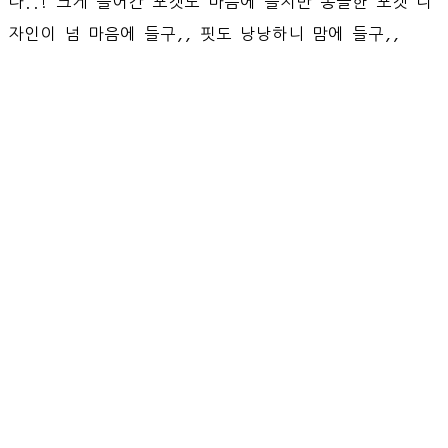
다..! 크게 들어간 포켓도 마음에 들지만 동글한 포켓 디
자인이 넘 마음에 들구,, 핏도 낭낭하니 맘에 들구,,