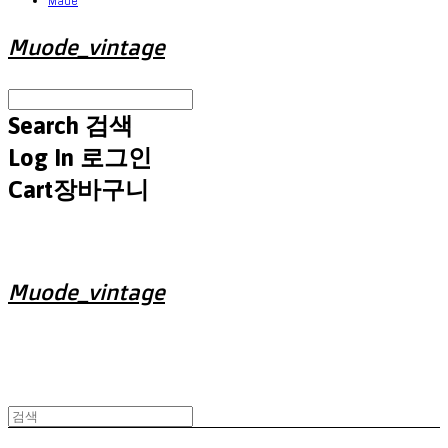
Made
Muode_vintage
Search
검색
Log In
로그인
Cart
장바구니
Muode_vintage