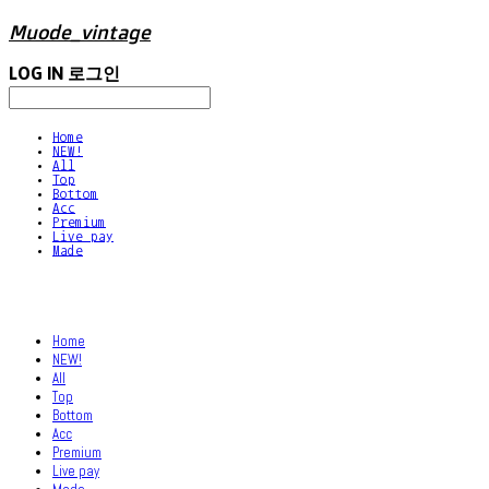
Muode_vintage
LOG IN
로그인
Home
NEW!
All
Top
Bottom
Acc
Premium
Live pay
Made
Home
NEW!
All
Top
Bottom
Acc
Premium
Live pay