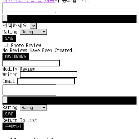
개인정보 수집 및 이용
에 동의합니다.
선택하세요
Rating
SAVE
Photo Review
No Reviews Have Been Created.
POST REVIEW
Modify Review
Writer
Email
Rating
SAVE
Return To List
구매하기