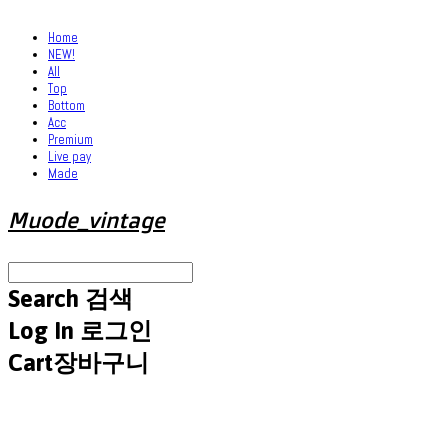
Home
NEW!
All
Top
Bottom
Acc
Premium
Live pay
Made
Muode_vintage
Search
검색
Log In
로그인
Cart
장바구니