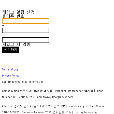
재입고 알림 신청
휴대폰 번호
-
-
재입고 시 알림
신청하기
Terms of Use
Privacy Policy
Confirm Entrepreneur Information
Company Name: 무오데 | Owner: 백자음 | Personal Info Manager: 백자음 | Phone
Number: 010-2505-5025 | Email: tbvjwkdma@naver.com
Address: 경기도 김포시 걸포1로10 206동 703호 | Business Registration Number:
510-07-53925
| Business License:
2025-경기김포-1114
| Hosting by sixshop