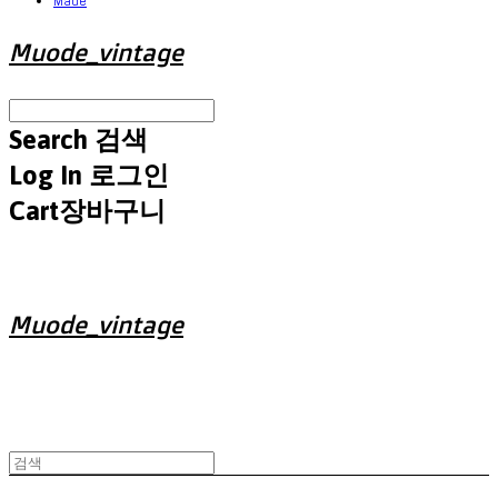
Made
Muode_vintage
Search
검색
Log In
로그인
Cart
장바구니
Muode_vintage