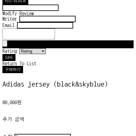
POST REVIEW
Modify Review
Writer
Email
Rating
SAVE
Return To List
구매하기
Adidas jersey (black&skyblue)
80,000원
추가 금액