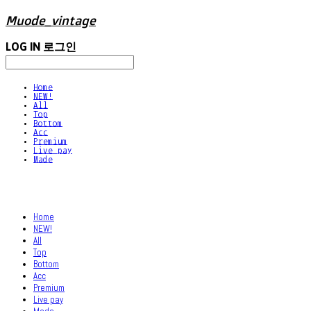
Muode_vintage
LOG IN
로그인
Home
NEW!
All
Top
Bottom
Acc
Premium
Live pay
Made
Home
NEW!
All
Top
Bottom
Acc
Premium
Live pay