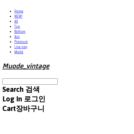
Home
NEW!
All
Top
Bottom
Acc
Premium
Live pay
Made
Muode_vintage
Search
검색
Log In
로그인
Cart
장바구니