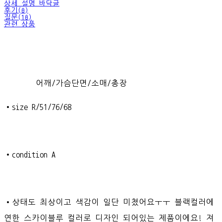
상세 설명 바닥글
후기(0)
질문(10)
관련 상품
어깨/가슴단면/소매/총장
•size R/51/76/68
•condition A
•상태도 최상이고 색감이 일단 미쳤어요ㅜㅜ 블랙컬러에
연한 스카이블루 컬러로 디자인 되어있는 제품이에요! 져