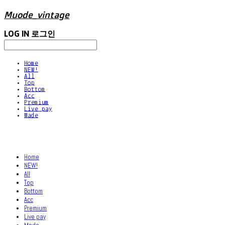
Muode_vintage
LOG IN
로그인
Home
NEW!
All
Top
Bottom
Acc
Premium
Live pay
Made
Home
NEW!
All
Top
Bottom
Acc
Premium
Live pay