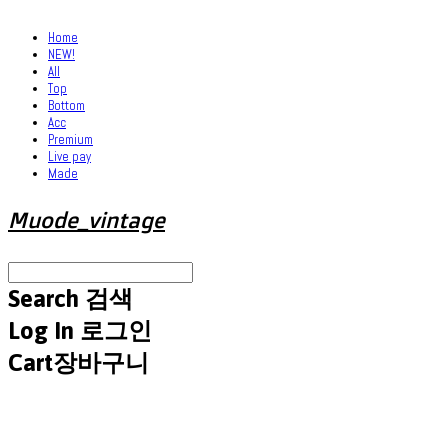
Home
NEW!
All
Top
Bottom
Acc
Premium
Live pay
Made
Muode_vintage
Search
검색
Log In
로그인
Cart
장바구니