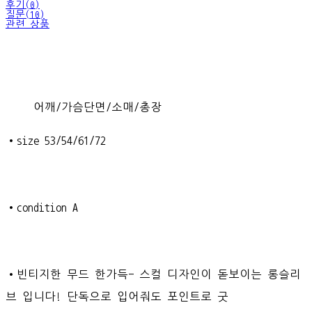
후기(0)
질문(10)
관련 상품
어깨/가슴단면/소매/총장
•size 53/54/61/72
•condition A
•빈티지한 무드 한가득- 스컬 디자인이 돋보이는 롱슬리
브 입니다! 단독으로 입어줘도 포인트로 굿