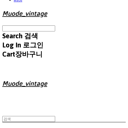
Made
Muode_vintage
Search
검색
Log In
로그인
Cart
장바구니
Muode_vintage