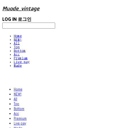
Muode_vintage
LOG IN
로그인
Home
NEW!
All
Top
Bottom
Acc
Premium
Live pay
Made
Home
NEW!
All
Top
Bottom
Acc
Premium
Live pay