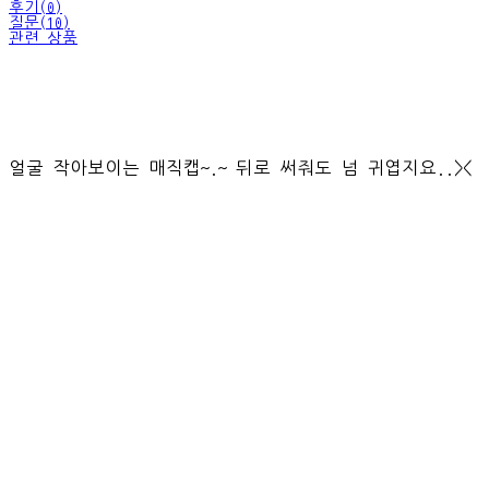
후기(0)
질문(10)
관련 상품
얼굴 작아보이는 매직캡~.~ 뒤로 써줘도 넘 귀엽지요..><