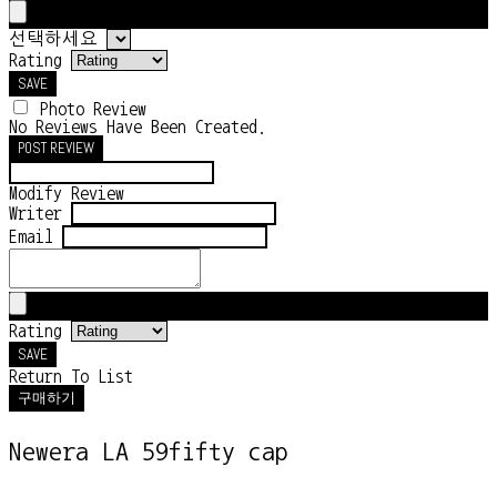
선택하세요
Rating
SAVE
Photo Review
No Reviews Have Been Created.
POST REVIEW
Modify Review
Writer
Email
Rating
SAVE
Return To List
구매하기
Newera LA 59fifty cap