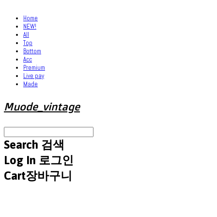
Home
NEW!
All
Top
Bottom
Acc
Premium
Live pay
Made
Muode_vintage
Search
검색
Log In
로그인
Cart
장바구니