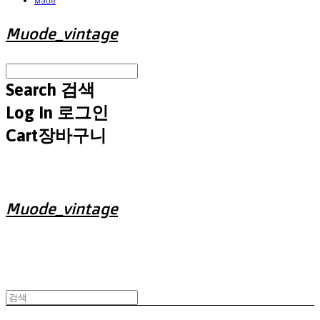
Made
Muode_vintage
Search
검색
Log In
로그인
Cart
장바구니
Muode_vintage