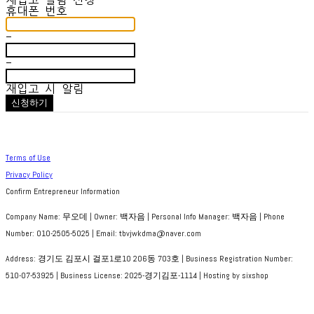
재입고 알림 신청
휴대폰 번호
-
-
재입고 시 알림
신청하기
Terms of Use
Privacy Policy
Confirm Entrepreneur Information
Company Name: 무오데 | Owner: 백자음 | Personal Info Manager: 백자음 | Phone
Number: 010-2505-5025 | Email: tbvjwkdma@naver.com
Address: 경기도 김포시 걸포1로10 206동 703호 | Business Registration Number:
510-07-53925
| Business License:
2025-경기김포-1114
| Hosting by sixshop