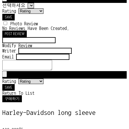
선택하세요
Rating
SAVE
Photo Review
No Reviews Have Been Created.
POST REVIEW
Modify Review
Writer
Email
Rating
SAVE
Return To List
구매하기
Harley-Davidson long sleeve