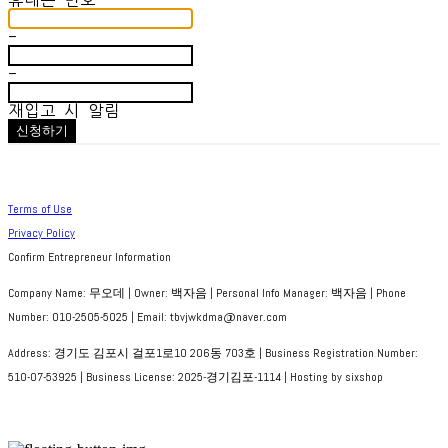
휴대폰 번호
-
-
재입고 시 알림
신청하기
Terms of Use
Privacy Policy
Confirm Entrepreneur Information
Company Name: 무오데 | Owner: 백자음 | Personal Info Manager: 백자음 | Phone
Number: 010-2505-5025 | Email: tbvjwkdma@naver.com
Address: 경기도 김포시 걸포1로10 206동 703호 | Business Registration Number:
510-07-53925
| Business License:
2025-경기김포-1114
| Hosting by sixshop