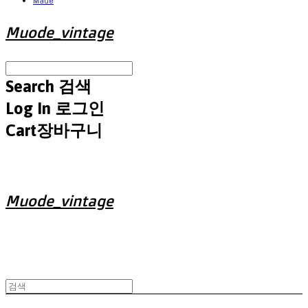
Made
Muode_vintage
Search
검색
Log In
로그인
Cart
장바구니
Muode_vintage