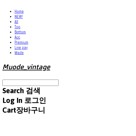
Home
NEW!
All
Top
Bottom
Acc
Premium
Live pay
Made
Muode_vintage
Search
검색
Log In
로그인
Cart
장바구니