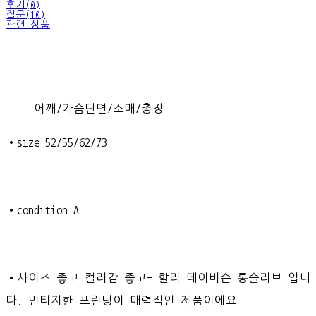
후기(0)
질문(10)
관련 상품
어깨/가슴단면/소매/총장
•size 52/55/62/73
•condition A
•사이즈 좋고 컬러감 좋고- 할리 데이비슨 롱슬리브 입니
다. 빈티지한 프린팅이 매력적인 제품이에요