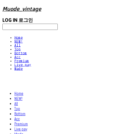
Muode_vintage
LOG IN
로그인
Home
NEW!
All
Top
Bottom
Acc
Premium
Live pay
Made
Home
NEW!
All
Top
Bottom
Acc
Premium
Live pay