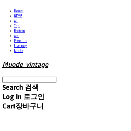
Home
NEW!
All
Top
Bottom
Acc
Premium
Live pay
Made
Muode_vintage
Search
검색
Log In
로그인
Cart
장바구니