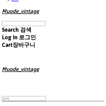
Made
Muode_vintage
Search
검색
Log In
로그인
Cart
장바구니
Muode_vintage