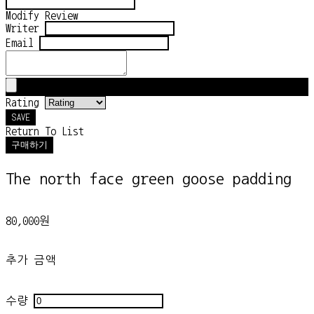
Modify Review
Writer
Email
Rating
SAVE
Return To List
구매하기
The north face green goose padding
80,000원
추가 금액
수량