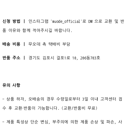
신청 방법 ㅣ
인스타그램 'muode_official'로 DM 으로 교환 및 반
품 이유와 함께 적어주시길 바랍니다.
배송 비용 ㅣ
무오데 측 택배비 부담
반품 주소 ㅣ
경기도 김포시 걸포1로 10, 206동703호
유의 사항
- 상품 하자, 오배송의 경우 수령일로부터 3일 이내 고객센터 접
수 후 교환∙반품이 가능합니다. (교환/반품비 무료)
- 제품 특성상 단순 변심, 부주의에 의한 제품 손상 및 파손, 사