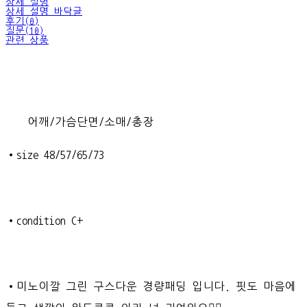
상세 설명
상세 설명 바닥글
후기(0)
질문(10)
관련 상품
어깨/가슴단면/소매/총장
•size 48/57/65/73
•condition C+
•미노이깔 그린 구스다운 경량패딩 입니다. 핏도 마음에