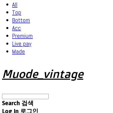
All
Top
Bottom
Acc
Premium
Live pay
Made
Muode_vintage
Search
검색
Log In
로그인