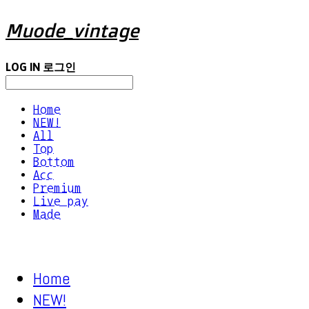
Muode_vintage
LOG IN
로그인
Home
NEW!
All
Top
Bottom
Acc
Premium
Live pay
Made
Home
NEW!