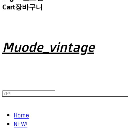
Cart
장바구니
Muode_vintage
Home
NEW!