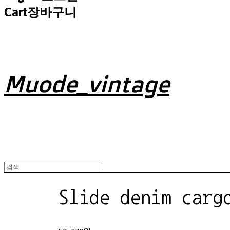
Cart
장바구니
Muode_vintage
Slide denim carg