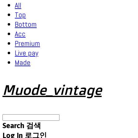
All
Top
Bottom
Acc
Premium
Live pay
Made
Muode_vintage
Search
검색
Log In
로그인