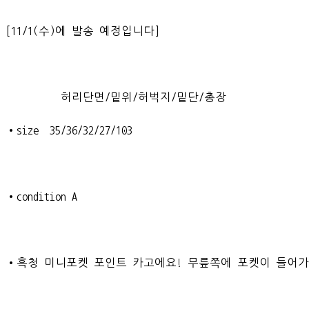
[11/1(수)에 발송 예정입니다]
허리단면/밑위/허벅지/밑단/총장
•size 35/36/32/27/103
•condition A
•흑청 미니포켓 포인트 카고에요! 무릎쪽에 포켓이 들어