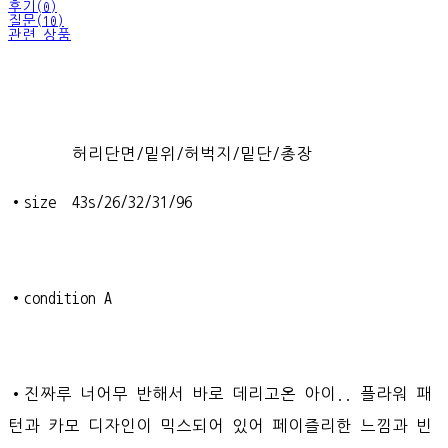
후기(0)
질문(10)
관련 상품
허리단면/밑위/허벅지/밑단/총장
•size 43s/26/32/31/96
•condition A
•진짜루 너어무 반해서 바로 데리고온 아이.. 플라워 패
턴과 카모 디자인이 믹스되어 있어 페이즐리한 느낌과 빈