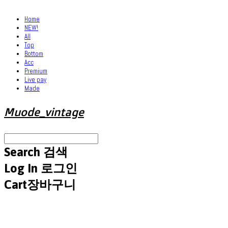
Home
NEW!
All
Top
Bottom
Acc
Premium
Live pay
Made
Muode_vintage
Search
검색
Log In
로그인
Cart
장바구니