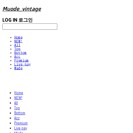
Muode_vintage
LOG IN
로그인
Home
NEW!
All
Top
Bottom
Acc
Premium
Live pay
Made
Home
NEW!
All
Top
Bottom
Acc
Premium
Live pay