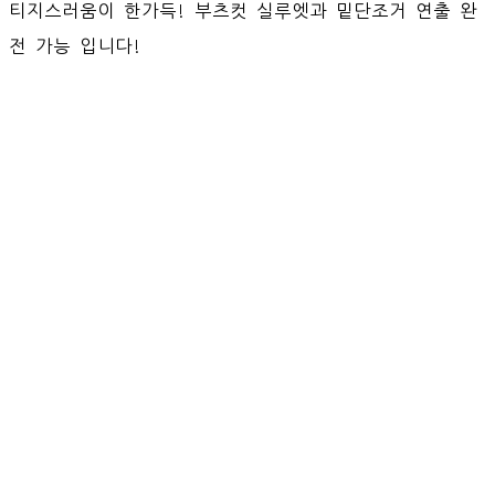
티지스러움이 한가득! 부츠컷 실루엣과 밑단조거 연출 완
전 가능 입니다!