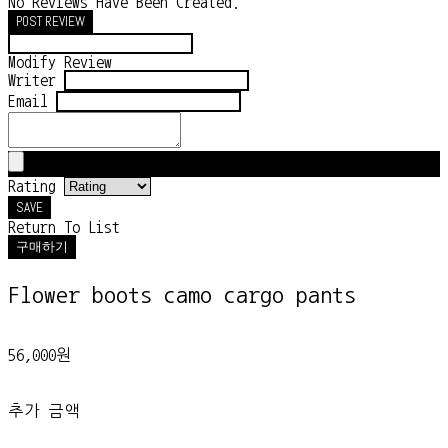
No Reviews Have Been Created.
POST REVIEW
Modify Review
Writer
Email
Rating
SAVE
Return To List
구매하기
Flower boots camo cargo pants
56,000원
추가 금액