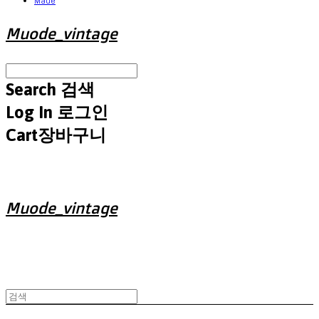
Made
Muode_vintage
Search
검색
Log In
로그인
Cart
장바구니
Muode_vintage