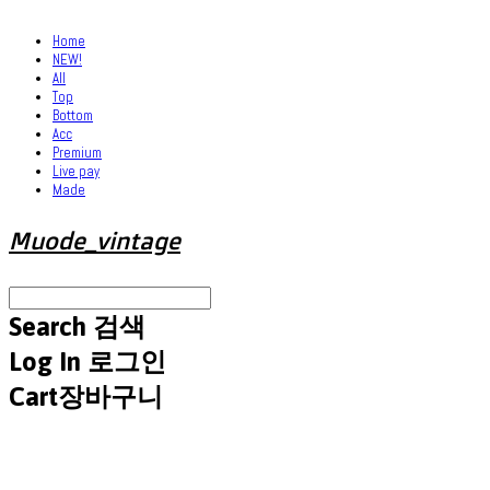
Home
NEW!
All
Top
Bottom
Acc
Premium
Live pay
Made
Muode_vintage
Search
검색
Log In
로그인
Cart
장바구니