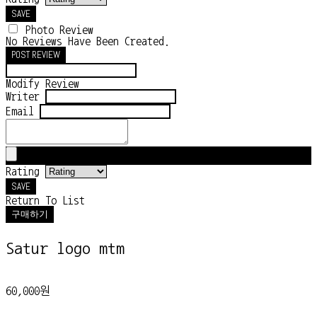
SAVE
Photo Review
No Reviews Have Been Created.
POST REVIEW
Modify Review
Writer
Email
Rating
SAVE
Return To List
구매하기
Satur logo mtm
60,000원