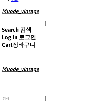
Made
Muode_vintage
Search
검색
Log In
로그인
Cart
장바구니
Muode_vintage