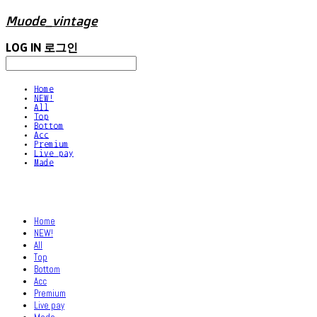
Muode_vintage
LOG IN
로그인
Home
NEW!
All
Top
Bottom
Acc
Premium
Live pay
Made
Home
NEW!
All
Top
Bottom
Acc
Premium
Live pay