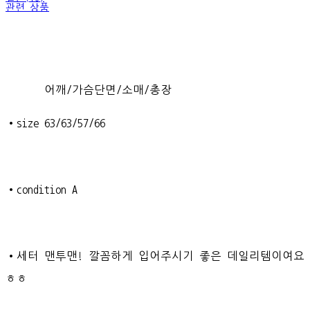
관련 상품
어깨/가슴단면/소매/총장
•size 63/63/57/66
•condition A
•세터 맨투맨! 깔꼼하게 입어주시기 좋은 데일리템이여요
ㅎㅎ