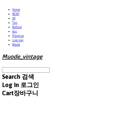
Home
NEW!
All
Top
Bottom
Acc
Premium
Live pay
Made
Muode_vintage
Search
검색
Log In
로그인
Cart
장바구니