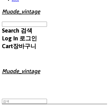
Made
Muode_vintage
Search
검색
Log In
로그인
Cart
장바구니
Muode_vintage