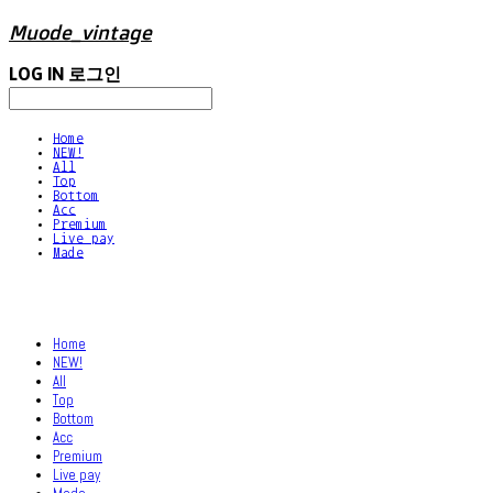
Muode_vintage
LOG IN
로그인
Home
NEW!
All
Top
Bottom
Acc
Premium
Live pay
Made
Home
NEW!
All
Top
Bottom
Acc
Premium
Live pay