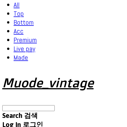
All
Top
Bottom
Acc
Premium
Live pay
Made
Muode_vintage
Search
검색
Log In
로그인