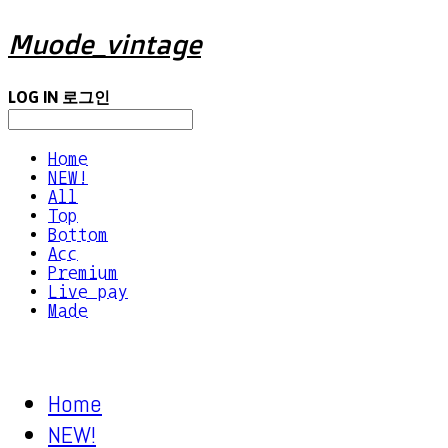
Muode_vintage
LOG IN
로그인
Home
NEW!
All
Top
Bottom
Acc
Premium
Live pay
Made
Home
NEW!