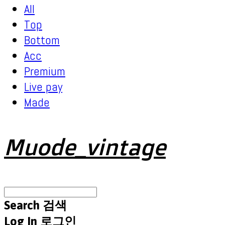
All
Top
Bottom
Acc
Premium
Live pay
Made
Muode_vintage
Search
검색
Log In
로그인