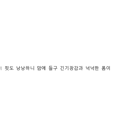
.! 핏도 낭낭하니 맘에 들구 긴기장감과 넉넉한 폼이