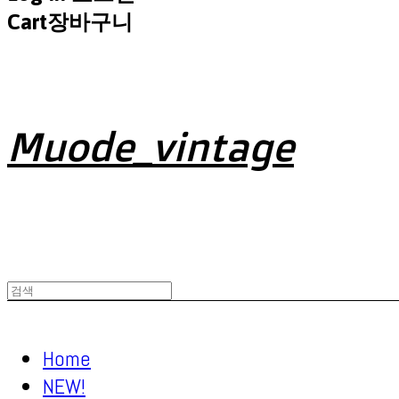
Cart
장바구니
Muode_vintage
Home
NEW!