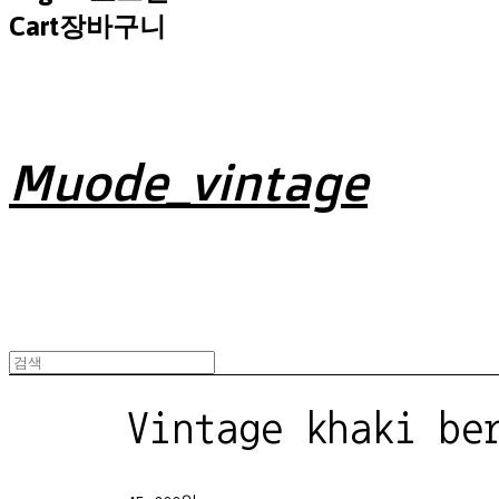
Cart
장바구니
Muode_vintage
Vintage khaki be