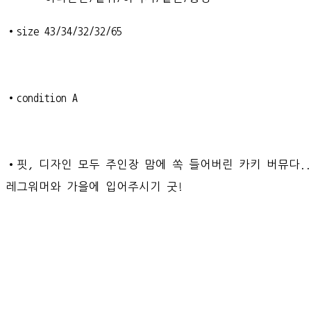
•size 43/34/32/32/65
•condition A
•핏, 디자인 모두 주인장 맘에 쏙 들어버린 카키 버뮤다.
레그워머와 가을에 입어주시기 굿!