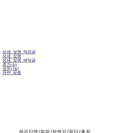
상세 설명 머리글
상세 설명
상세 설명 바닥글
후기(0)
질문(10)
관련 상품
허리단면/밑위/허벅지/밑단/총장