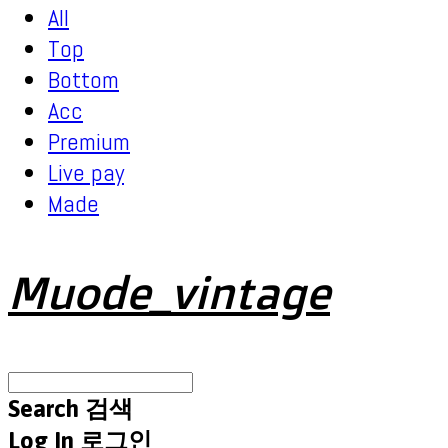
All
Top
Bottom
Acc
Premium
Live pay
Made
Muode_vintage
Search
검색
Log In
로그인