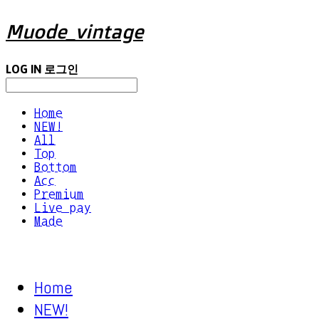
Muode_vintage
LOG IN
로그인
Home
NEW!
All
Top
Bottom
Acc
Premium
Live pay
Made
Home
NEW!