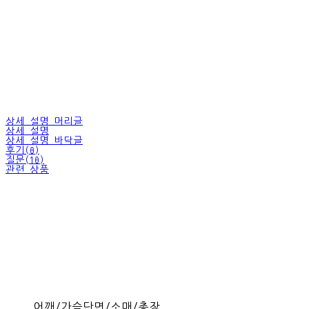
상세 설명 머리글
상세 설명
상세 설명 바닥글
후기(0)
질문(10)
관련 상품
어깨/가슴단면/소매/총장