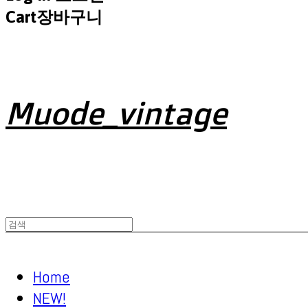
Cart
장바구니
Muode_vintage
Home
NEW!