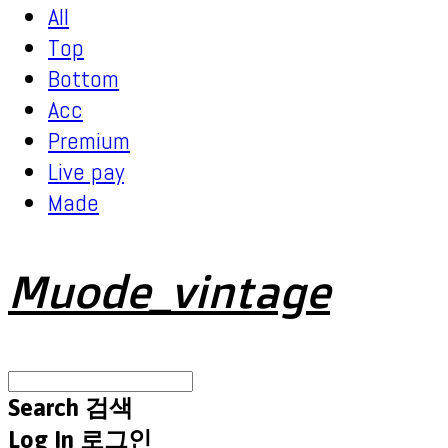
All
Top
Bottom
Acc
Premium
Live pay
Made
Muode_vintage
Search
검색
Log In
로그인