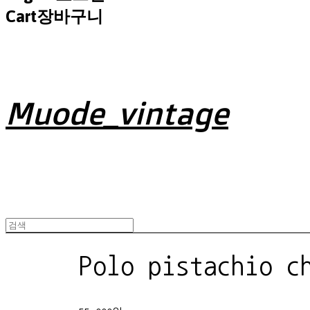
Cart
장바구니
Muode_vintage
Polo pistachio c