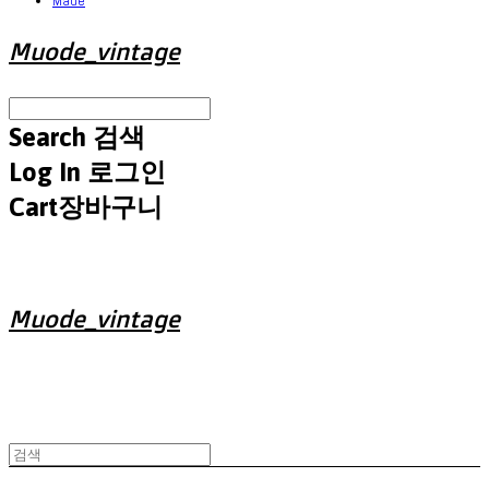
Made
Muode_vintage
Search
검색
Log In
로그인
Cart
장바구니
Muode_vintage