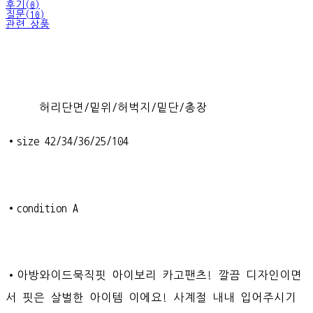
후기(0)
질문(10)
관련 상품
허리단면/밑위/허벅지/밑단/총장
•size 42/34/36/25/104
•condition A
•아방와이드묵직핏 아이보리 카고팬츠! 깔끔 디자인이면
서 핏은 살벌한 아이템 이에요! 사계절 내내 입어주시기