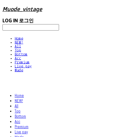
Muode_vintage
LOG IN
로그인
Home
NEW!
All
Top
Bottom
Acc
Premium
Live pay
Made
Home
NEW!
All
Top
Bottom
Acc
Premium
Live pay