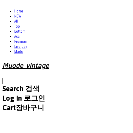
Home
NEW!
All
Top
Bottom
Acc
Premium
Live pay
Made
Muode_vintage
Search
검색
Log In
로그인
Cart
장바구니