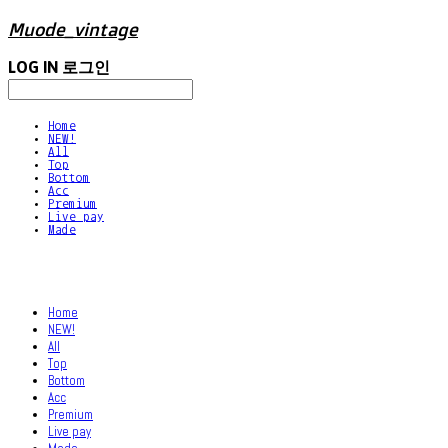
Muode_vintage
LOG IN
로그인
Home
NEW!
All
Top
Bottom
Acc
Premium
Live pay
Made
Home
NEW!
All
Top
Bottom
Acc
Premium
Live pay