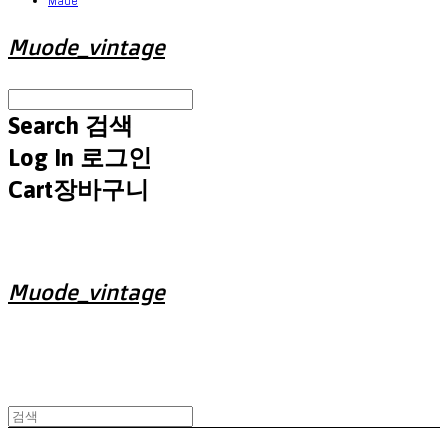
Made
Muode_vintage
Search
검색
Log In
로그인
Cart
장바구니
Muode_vintage