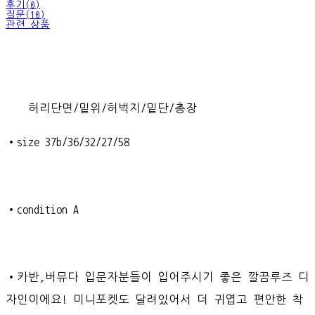
후기(0)
질문(10)
관련 상품
허리단면/밑위/허벅지/밑단/총장
•size 37b/36/32/27/58
•condition A
•카반,버뮤다 입문자분들이 입어주시기 좋은 깔끔루즈 디
자인이에요! 미니포켓도 달려있어서 더 귀엽고 편안한 착