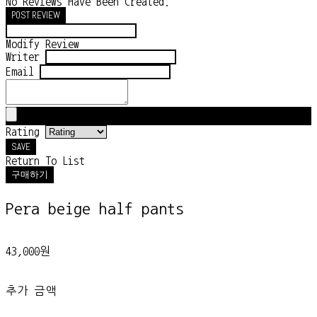
No Reviews Have Been Created.
POST REVIEW
Modify Review
Writer
Email
Rating
SAVE
Return To List
구매하기
Pera beige half pants
43,000원
추가 금액