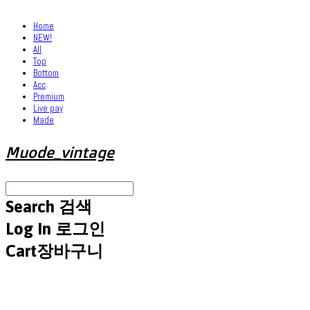
Home
NEW!
All
Top
Bottom
Acc
Premium
Live pay
Made
Muode_vintage
Search
검색
Log In
로그인
Cart
장바구니