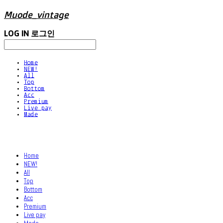
Muode_vintage
LOG IN
로그인
Home
NEW!
All
Top
Bottom
Acc
Premium
Live pay
Made
Home
NEW!
All
Top
Bottom
Acc
Premium
Live pay