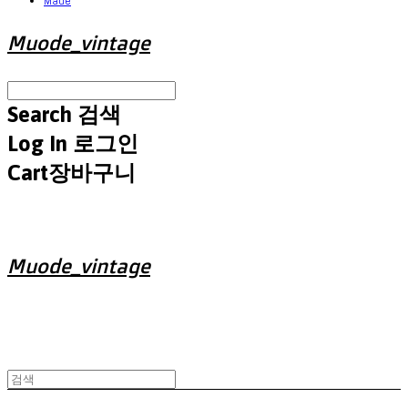
Made
Muode_vintage
Search
검색
Log In
로그인
Cart
장바구니
Muode_vintage