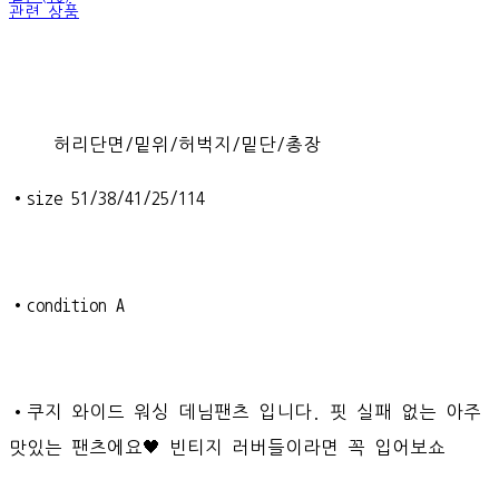
관련 상품
허리단면/밑위/허벅지/밑단/총장
•size 51/38/41/25/114
•condition A
•쿠지 와이드 워싱 데님팬츠 입니다. 핏 실패 없는 아주
맛있는 팬츠에요🖤 빈티지 러버들이라면 꼭 입어보쇼