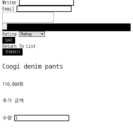
Writer
Email
Rating
SAVE
Return To List
구매하기
Coogi denim pants
110,000원
추가 금액
수량