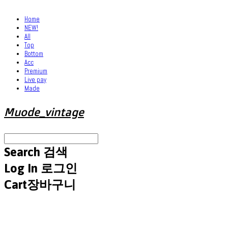
Home
NEW!
All
Top
Bottom
Acc
Premium
Live pay
Made
Muode_vintage
Search
검색
Log In
로그인
Cart
장바구니