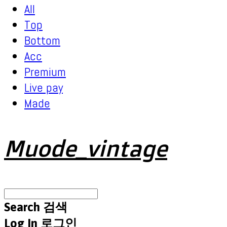
All
Top
Bottom
Acc
Premium
Live pay
Made
Muode_vintage
Search
검색
Log In
로그인