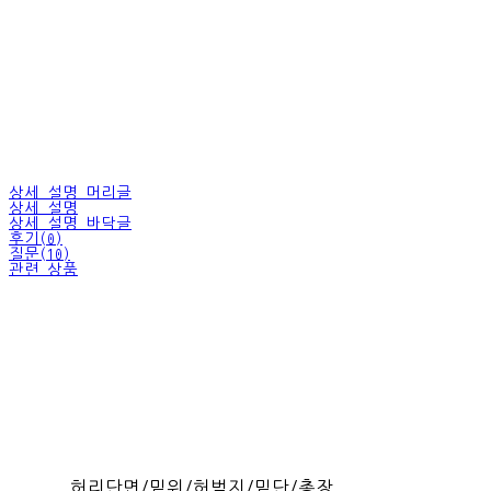
상세 설명 머리글
상세 설명
상세 설명 바닥글
후기(0)
질문(10)
관련 상품
허리단면/밑위/허벅지/밑단/총장