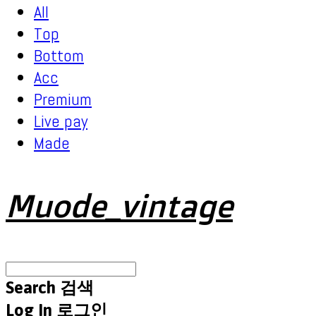
All
Top
Bottom
Acc
Premium
Live pay
Made
Muode_vintage
Search
검색
Log In
로그인