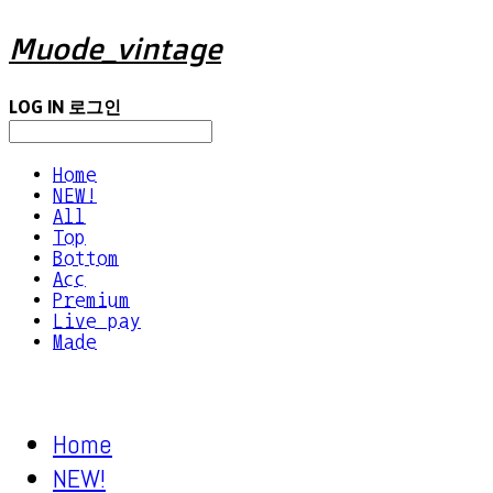
Muode_vintage
LOG IN
로그인
Home
NEW!
All
Top
Bottom
Acc
Premium
Live pay
Made
Home
NEW!