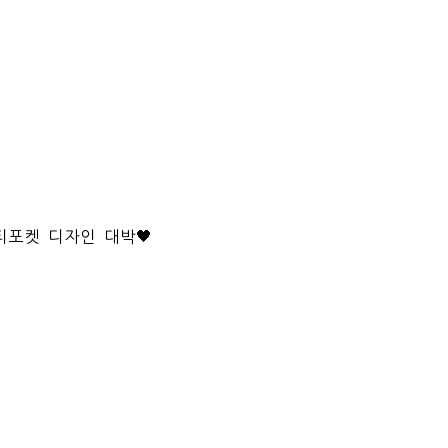
포켓 디자인 대박🖤