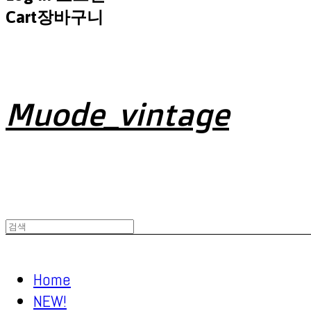
Cart
장바구니
Muode_vintage
Home
NEW!