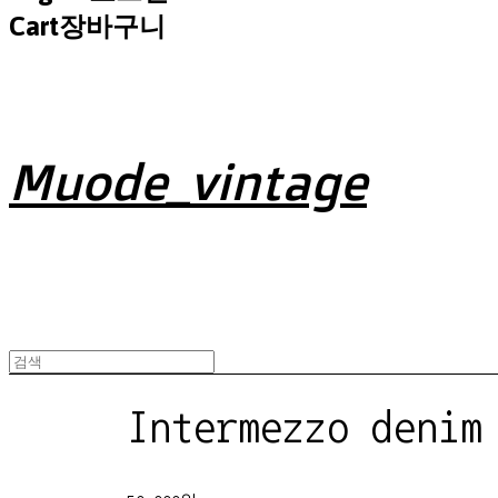
Cart
장바구니
Muode_vintage
Intermezzo denim