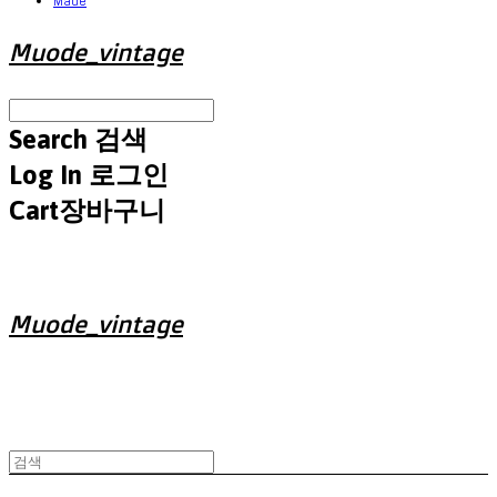
Made
Muode_vintage
Search
검색
Log In
로그인
Cart
장바구니
Muode_vintage