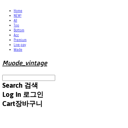
Home
NEW!
All
Top
Bottom
Acc
Premium
Live pay
Made
Muode_vintage
Search
검색
Log In
로그인
Cart
장바구니