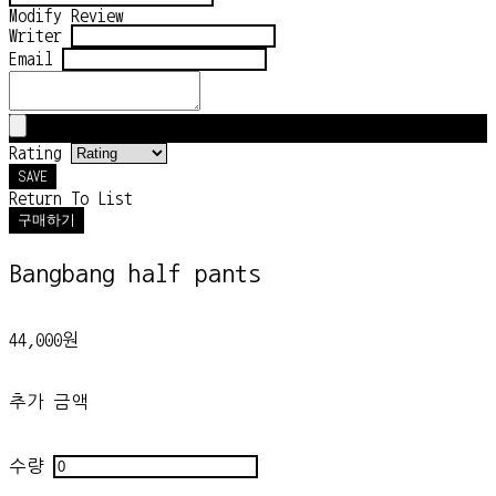
Modify Review
Writer
Email
Rating
SAVE
Return To List
구매하기
Bangbang half pants
44,000원
추가 금액
수량