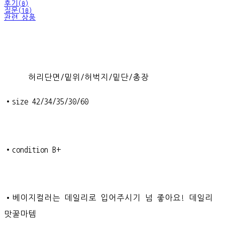
후기(0)
질문(10)
관련 상품
허리단면/밑위/허벅지/밑단/총장
•size 42/34/35/30/60
•condition B+
•베이지컬러는 데일리로 입어주시기 넘 좋아요! 데일리
맛꿀마템