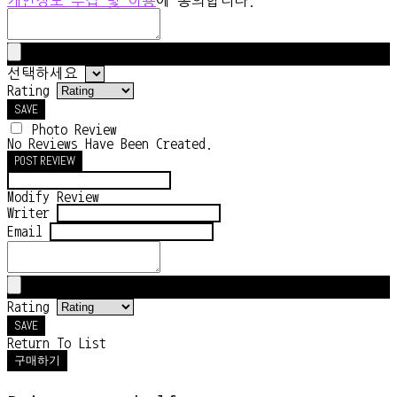
개인정보 수집 및 이용
에 동의합니다.
선택하세요
Rating
SAVE
Photo Review
No Reviews Have Been Created.
POST REVIEW
Modify Review
Writer
Email
Rating
SAVE
Return To List
구매하기