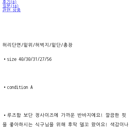
후기(0)
질문(10)
관련 상품
허리단면/밑위/허벅지/밑단/총장
•size 40/30/31/27/56
•condition A
•루즈함 보단 정사이즈에 가까운 반바지에요! 깔끔한 핏
을 좋아하시는 식구님을 위해 후딱 델꼬 왔어요! 색감이나