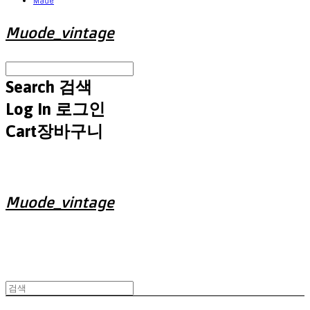
Made
Muode_vintage
Search
검색
Log In
로그인
Cart
장바구니
Muode_vintage