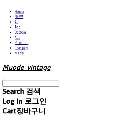
Home
NEW!
All
Top
Bottom
Acc
Premium
Live pay
Made
Muode_vintage
Search
검색
Log In
로그인
Cart
장바구니