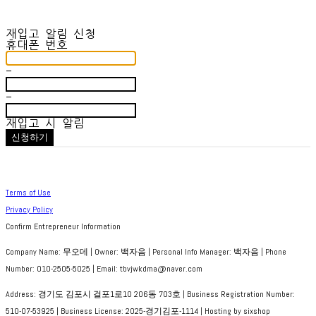
재입고 알림 신청
휴대폰 번호
-
-
재입고 시 알림
신청하기
Terms of Use
Privacy Policy
Confirm Entrepreneur Information
Company Name: 무오데 | Owner: 백자음 | Personal Info Manager: 백자음 | Phone
Number: 010-2505-5025 | Email: tbvjwkdma@naver.com
Address: 경기도 김포시 걸포1로10 206동 703호 | Business Registration Number:
510-07-53925
| Business License:
2025-경기김포-1114
| Hosting by sixshop