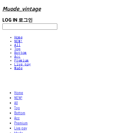
Muode_vintage
LOG IN
로그인
Home
NEW!
All
Top
Bottom
Acc
Premium
Live pay
Made
Home
NEW!
All
Top
Bottom
Acc
Premium
Live pay