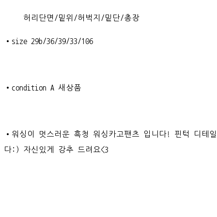
허리단면/밑위/허벅지/밑단/총장
•size 29b/36/39/33/106
•condition A 새상품
•워싱이 멋스러운 흑청 워싱카고팬츠 입니다! 핀턱 디테
다:) 자신있게 강추 드려요<3