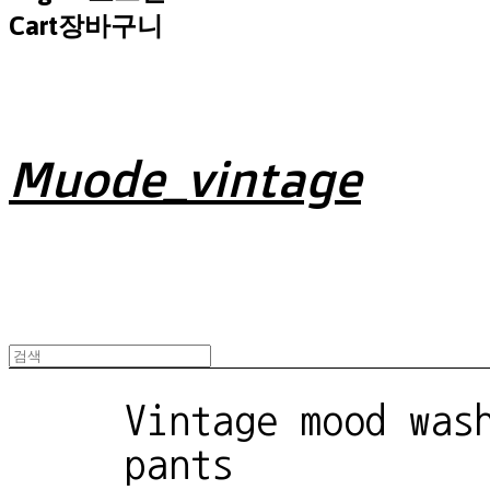
Cart
장바구니
Muode_vintage
Vintage mood was
pants