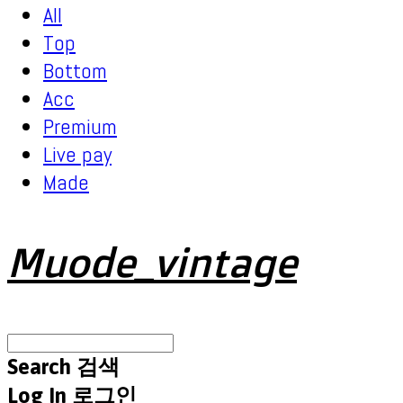
All
Top
Bottom
Acc
Premium
Live pay
Made
Muode_vintage
Search
검색
Log In
로그인