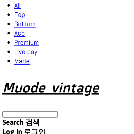
All
Top
Bottom
Acc
Premium
Live pay
Made
Muode_vintage
Search
검색
Log In
로그인