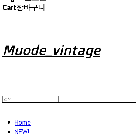
Cart
장바구니
Muode_vintage
Home
NEW!