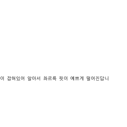
일이 잡혀있어 알아서 촤르륵 핏이 예쁘게 떨어진답니