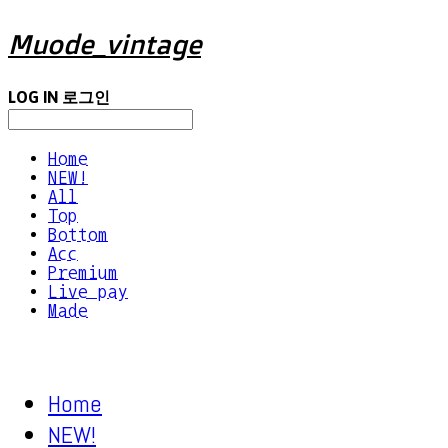
Muode_vintage
LOG IN
로그인
Home
NEW!
All
Top
Bottom
Acc
Premium
Live pay
Made
Home
NEW!