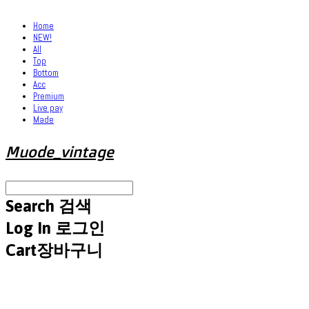
Home
NEW!
All
Top
Bottom
Acc
Premium
Live pay
Made
Muode_vintage
Search
검색
Log In
로그인
Cart
장바구니