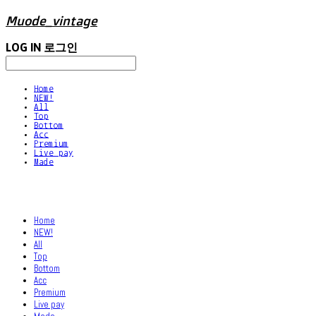
Muode_vintage
LOG IN
로그인
Home
NEW!
All
Top
Bottom
Acc
Premium
Live pay
Made
Home
NEW!
All
Top
Bottom
Acc
Premium
Live pay