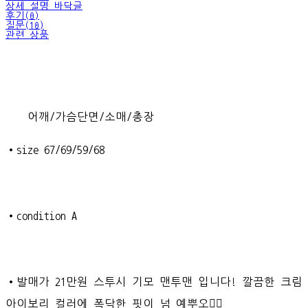
상세 설명 바닥글
후기(0)
질문(10)
관련 상품
어깨/가슴단면/소매/총장
•size 67/69/59/68
•condition A
•발매가 21만원 스투시 기모 맨투맨 입니다! 깔끔한 크림
아이보리 컬러에 폭닥한 핏이 넘 예뿌오👍🏻