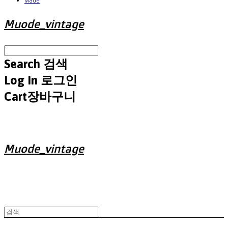
Made
Muode_vintage
Search
검색
Log In
로그인
Cart
장바구니
Muode_vintage