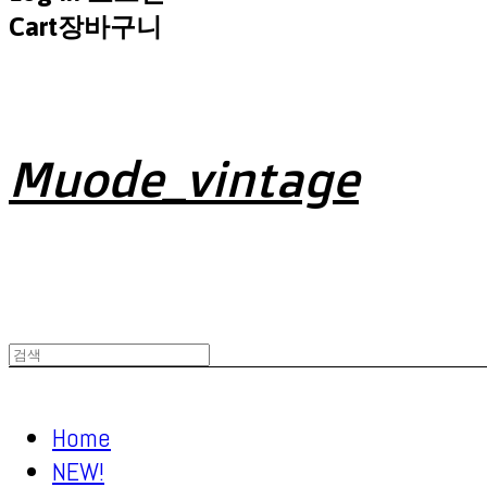
Cart
장바구니
Muode_vintage
Home
NEW!