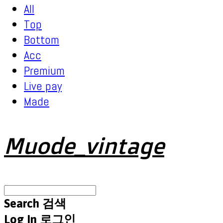
All
Top
Bottom
Acc
Premium
Live pay
Made
Muode_vintage
Search
검색
Log In
로그인