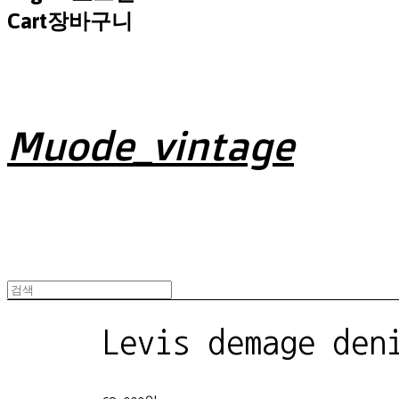
Cart
장바구니
Muode_vintage
Levis demage den