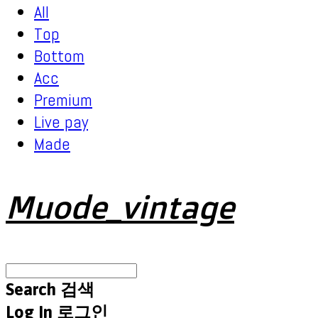
All
Top
Bottom
Acc
Premium
Live pay
Made
Muode_vintage
Search
검색
Log In
로그인