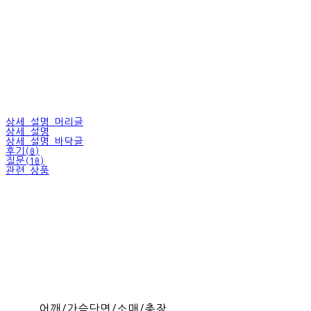
상세 설명 머리글
상세 설명
상세 설명 바닥글
후기(0)
질문(10)
관련 상품
어깨/가슴단면/소매/총장