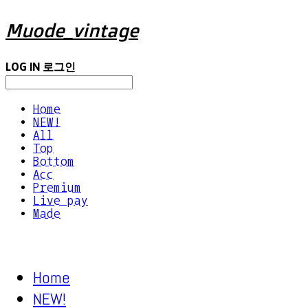
Muode_vintage
LOG IN
로그인
Home
NEW!
All
Top
Bottom
Acc
Premium
Live pay
Made
Home
NEW!