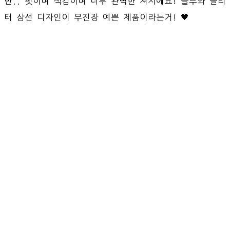
만.. 핏이며 색감이며 너무 완벽한 져지에요! 블루와 글리
터 삼선 디자인이 무진장 예쁜 제품이라는거! 🖤