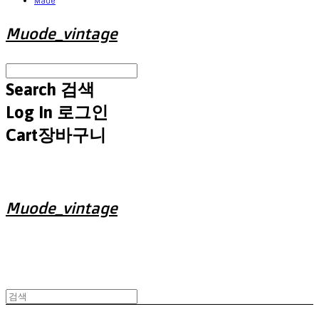
Made
Muode_vintage
Search
검색
Log In
로그인
Cart
장바구니
Muode_vintage