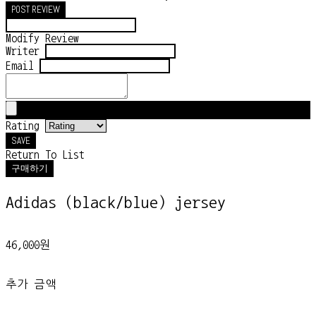
POST REVIEW
Modify Review
Writer
Email
Rating
SAVE
Return To List
구매하기
Adidas (black/blue) jersey
46,000원
추가 금액