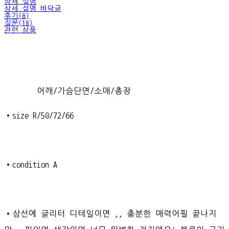
상세 설명
상세 설명 바닥글
후기(0)
질문(10)
관련 상품
어깨/가슴단면/소매/총장
•size R/50/72/66
•condition A
•삼선에 글리터 디테일이면 ,, 충분한 매력어필 끝나지