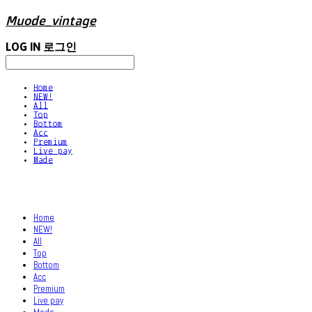
Muode_vintage
LOG IN
로그인
Home
NEW!
All
Top
Bottom
Acc
Premium
Live pay
Made
Home
NEW!
All
Top
Bottom
Acc
Premium
Live pay