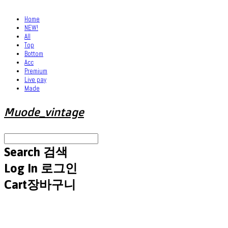
Home
NEW!
All
Top
Bottom
Acc
Premium
Live pay
Made
Muode_vintage
Search
검색
Log In
로그인
Cart
장바구니