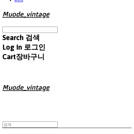
Made
Muode_vintage
Search
검색
Log In
로그인
Cart
장바구니
Muode_vintage