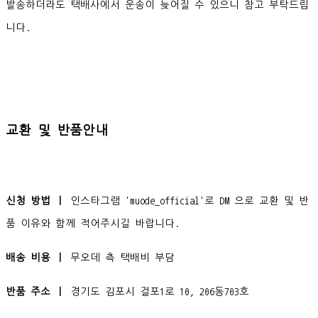
발송하더라도 택배사에서 운송이 늦어질 수 있으니 참고 부탁드립
니다.
교환 및 반품안내
신청 방법 ㅣ
인스타그램 'muode_official'로 DM 으로 교환 및 반
품 이유와 함께 적어주시길 바랍니다.
배송 비용 ㅣ
무오데 측 택배비 부담
반품 주소 ㅣ
경기도 김포시 걸포1로 10, 206동703호