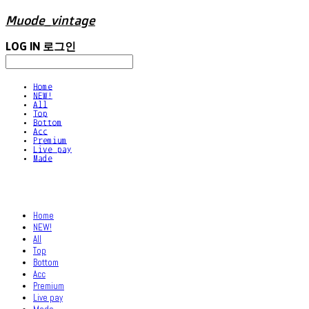
Muode_vintage
LOG IN
로그인
Home
NEW!
All
Top
Bottom
Acc
Premium
Live pay
Made
Home
NEW!
All
Top
Bottom
Acc
Premium
Live pay