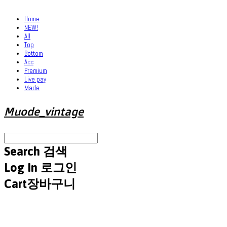
Home
NEW!
All
Top
Bottom
Acc
Premium
Live pay
Made
Muode_vintage
Search
검색
Log In
로그인
Cart
장바구니