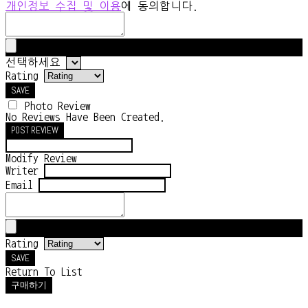
개인정보 수집 및 이용
에 동의합니다.
선택하세요
Rating
SAVE
Photo Review
No Reviews Have Been Created.
POST REVIEW
Modify Review
Writer
Email
Rating
SAVE
Return To List
구매하기