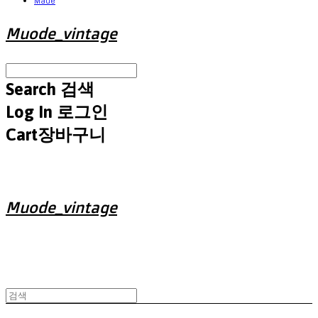
Made
Muode_vintage
Search
검색
Log In
로그인
Cart
장바구니
Muode_vintage