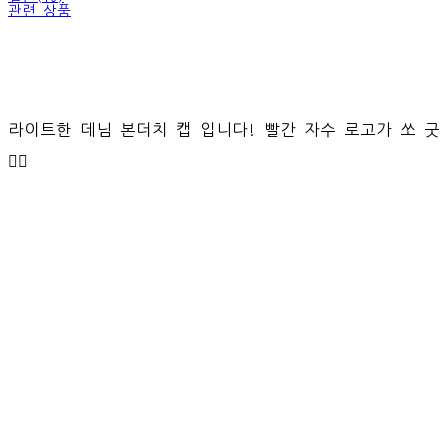
관련 상품
라이트한 데님 본더치 캡 입니다! 빨간 자수 로고가 쏘 굿
❤️‍🔥