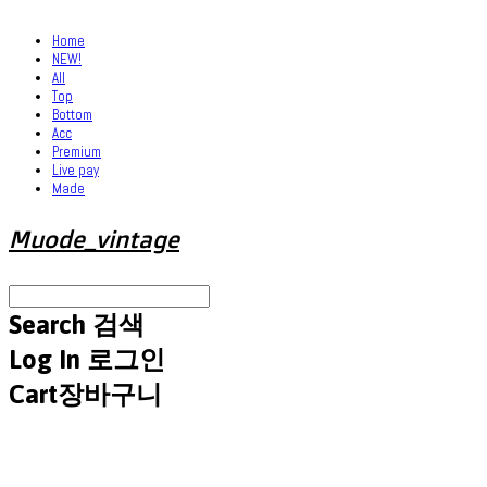
Home
NEW!
All
Top
Bottom
Acc
Premium
Live pay
Made
Muode_vintage
Search
검색
Log In
로그인
Cart
장바구니