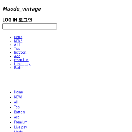
Muode_vintage
LOG IN
로그인
Home
NEW!
All
Top
Bottom
Acc
Premium
Live pay
Made
Home
NEW!
All
Top
Bottom
Acc
Premium
Live pay