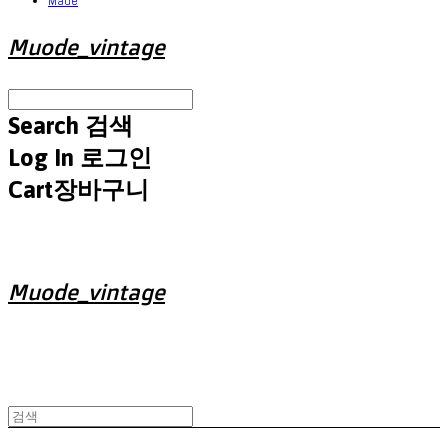
Made
Muode_vintage
Search
검색
Log In
로그인
Cart
장바구니
Muode_vintage