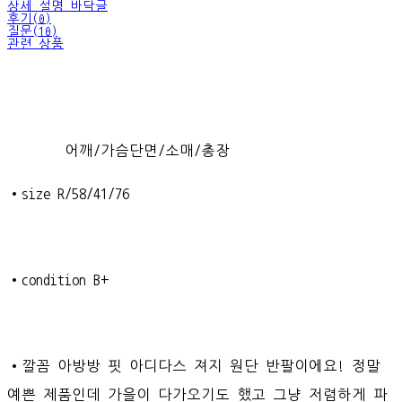
상세 설명 바닥글
후기(0)
질문(10)
관련 상품
어깨/가슴단면/소매/총장
•size R/58/41/76
•condition B+
•깔꼼 아방방 핏 아디다스 져지 원단 반팔이에요! 정말
예쁜 제품인데 가을이 다가오기도 했고 그냥 저렴하게 파