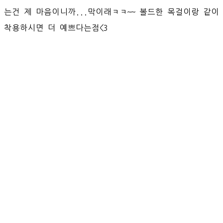
는건 제 마음이니까...막이래ㅋㅋ~~ 볼드한 목걸이랑 같이
착용하시면 더 예쁘다는점<3