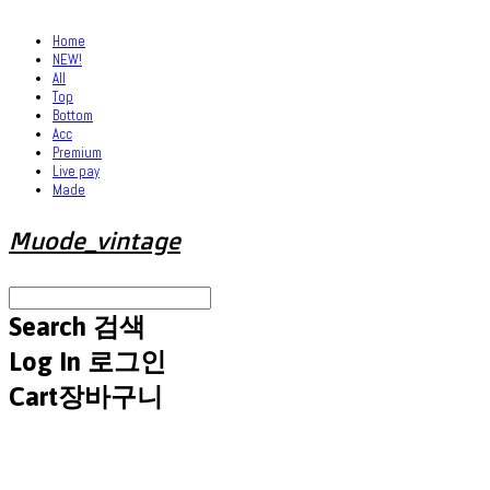
Home
NEW!
All
Top
Bottom
Acc
Premium
Live pay
Made
Muode_vintage
Search
검색
Log In
로그인
Cart
장바구니