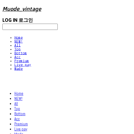
Muode_vintage
LOG IN
로그인
Home
NEW!
All
Top
Bottom
Acc
Premium
Live pay
Made
Home
NEW!
All
Top
Bottom
Acc
Premium
Live pay