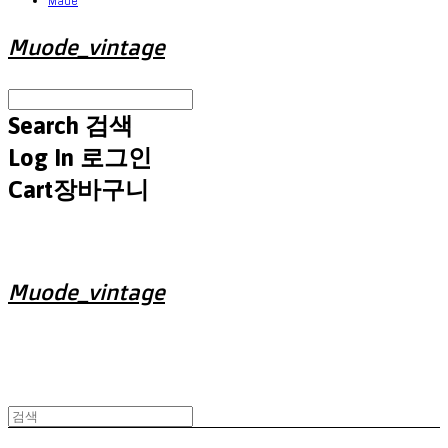
Made
Muode_vintage
Search
검색
Log In
로그인
Cart
장바구니
Muode_vintage