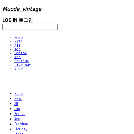
Muode_vintage
LOG IN
로그인
Home
NEW!
All
Top
Bottom
Acc
Premium
Live pay
Made
Home
NEW!
All
Top
Bottom
Acc
Premium
Live pay