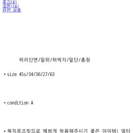
후기(0)
질문(10)
관련 상품
허리단면/밑위/허벅지/밑단/총장
•size 45s/34/36/27/63
•condition A
•묵직루즈핏으로 예쁘게 착용해주시기 좋은 아이템! 멀티