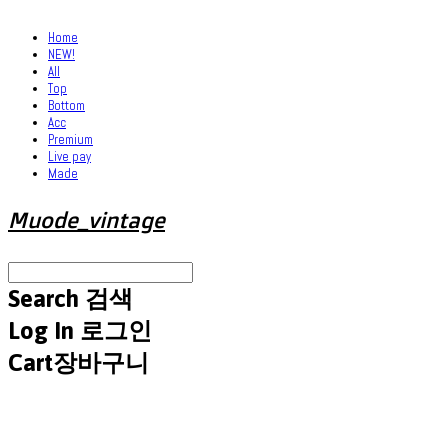
Home
NEW!
All
Top
Bottom
Acc
Premium
Live pay
Made
Muode_vintage
Search
검색
Log In
로그인
Cart
장바구니