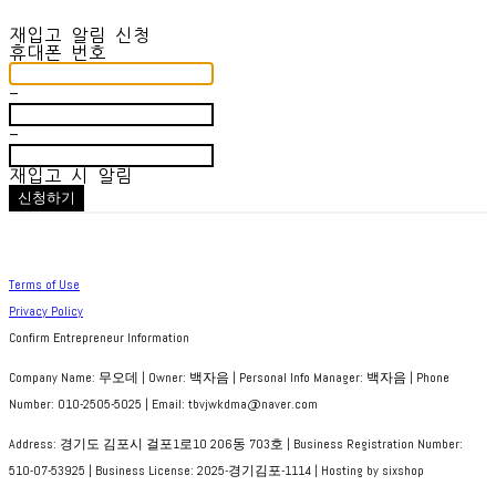
재입고 알림 신청
휴대폰 번호
-
-
재입고 시 알림
신청하기
Terms of Use
Privacy Policy
Confirm Entrepreneur Information
Company Name: 무오데 | Owner: 백자음 | Personal Info Manager: 백자음 | Phone
Number: 010-2505-5025 | Email: tbvjwkdma@naver.com
Address: 경기도 김포시 걸포1로10 206동 703호 | Business Registration Number:
510-07-53925
| Business License:
2025-경기김포-1114
| Hosting by sixshop