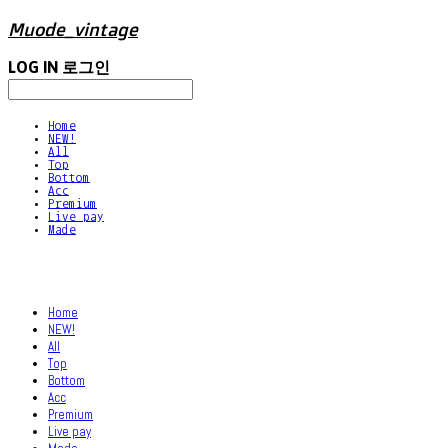
Muode_vintage
LOG IN
로그인
Home
NEW!
All
Top
Bottom
Acc
Premium
Live pay
Made
Home
NEW!
All
Top
Bottom
Acc
Premium
Live pay