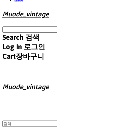
Made
Muode_vintage
Search
검색
Log In
로그인
Cart
장바구니
Muode_vintage