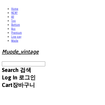
Home
NEW!
All
Top
Bottom
Acc
Premium
Live pay
Made
Muode_vintage
Search
검색
Log In
로그인
Cart
장바구니