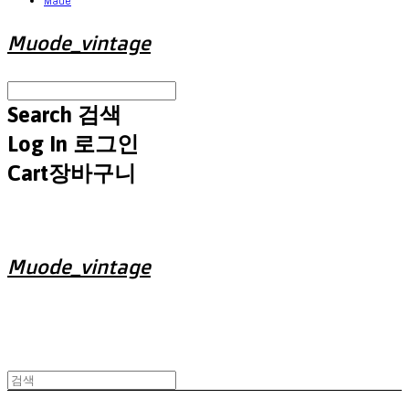
Made
Muode_vintage
Search
검색
Log In
로그인
Cart
장바구니
Muode_vintage