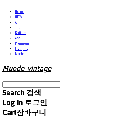
Home
NEW!
All
Top
Bottom
Acc
Premium
Live pay
Made
Muode_vintage
Search
검색
Log In
로그인
Cart
장바구니