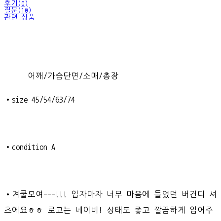
후기(0)
질문(10)
관련 상품
어깨/가슴단면/소매/총장
•size 45/54/63/74
•condition A
•겨쿨모여---!!! 입자마자 너무 마음에 들었던 버건디 셔
츠에요ㅎㅎ 로고는 네이비! 상태도 좋고 깔끔하게 입어주