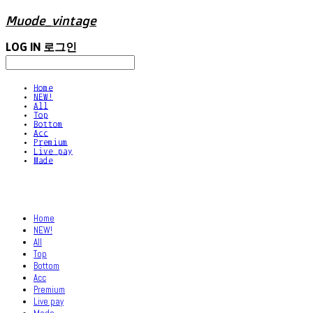
Muode_vintage
LOG IN
로그인
Home
NEW!
All
Top
Bottom
Acc
Premium
Live pay
Made
Home
NEW!
All
Top
Bottom
Acc
Premium
Live pay