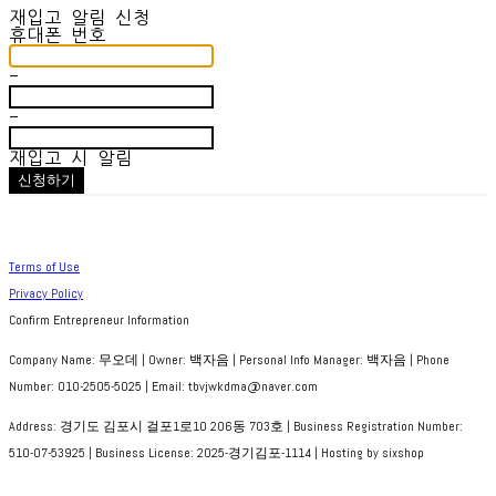
재입고 알림 신청
휴대폰 번호
-
-
재입고 시 알림
신청하기
Terms of Use
Privacy Policy
Confirm Entrepreneur Information
Company Name: 무오데 | Owner: 백자음 | Personal Info Manager: 백자음 | Phone
Number: 010-2505-5025 | Email: tbvjwkdma@naver.com
Address: 경기도 김포시 걸포1로10 206동 703호 | Business Registration Number:
510-07-53925
| Business License:
2025-경기김포-1114
| Hosting by sixshop